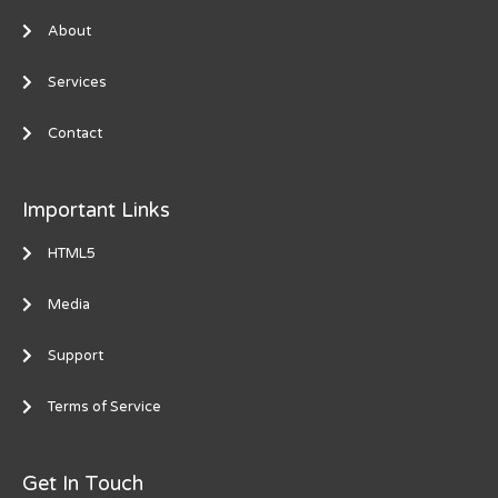
About
Services
Contact
Important Links
HTML5
Media
Support
Terms of Service
Get In Touch