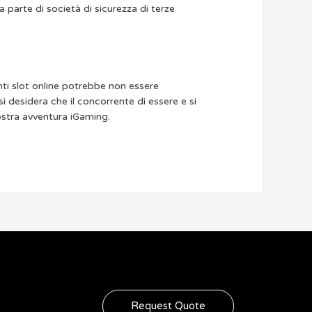
da parte di società di sicurezza di terze
ti slot online potrebbe non essere
i desidera che il concorrente di essere e si
ostra avventura iGaming.
Request Quote