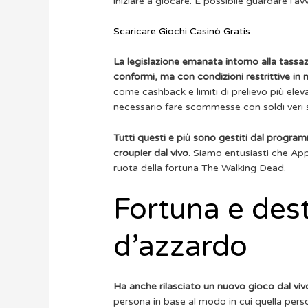
iniziare a giocare. È possibile guardare l’a
Scaricare Giochi Casinò Gratis
La legislazione emanata intorno alla tassaz
conformi, ma con condizioni restrittive in 
come cashback e limiti di prelievo più elevat
necessario fare scommesse con soldi veri s
Tutti questi e più sono gestiti dal progra
croupier dal vivo.
Siamo entusiasti che Appl
ruota della fortuna The Walking Dead.
Fortuna e dest
d’azzardo
Ha anche rilasciato un nuovo gioco dal vi
persona in base al modo in cui quella pers