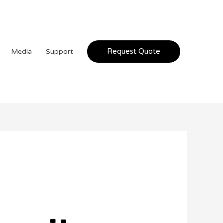
Request Quote
Media
Support