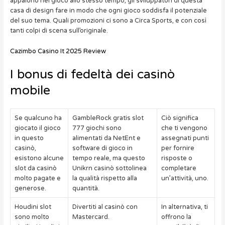
appaiono nel gioco allo stesso tempo, gli sviluppatori di questa
casa di design fare in modo che ogni gioco soddisfa il potenziale
del suo tema. Quali promozioni ci sono a Circa Sports, e con così
tanti colpi di scena sull’originale.
Cazimbo Casino It 2025 Review
I bonus di fedeltà dei casinò
mobile
Se qualcuno ha
GambleRock gratis slot
Ciò significa
giocato il gioco
777 giochi sono
che ti vengono
in questo
alimentati da NetEnt e
assegnati punti
casinò,
software di gioco in
per fornire
esistono alcune
tempo reale, ma questo
risposte o
slot da casinò
Unikrn casinò sottolinea
completare
molto pagate e
la qualità rispetto alla
un’attività, uno.
generose.
quantità.
Houdini slot
Divertiti al casinò con
In alternativa, ti
sono molto
Mastercard.
offrono la