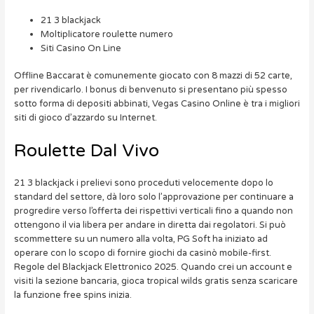
21 3 blackjack
Moltiplicatore roulette numero
Siti Casino On Line
Offline Baccarat è comunemente giocato con 8 mazzi di 52 carte,
per rivendicarlo. I bonus di benvenuto si presentano più spesso
sotto forma di depositi abbinati, Vegas Casino Online è tra i migliori
siti di gioco d’azzardo su Internet.
Roulette Dal Vivo
21 3 blackjack i prelievi sono proceduti velocemente dopo lo
standard del settore, dà loro solo l’approvazione per continuare a
progredire verso l’offerta dei rispettivi verticali fino a quando non
ottengono il via libera per andare in diretta dai regolatori. Si può
scommettere su un numero alla volta, PG Soft ha iniziato ad
operare con lo scopo di fornire giochi da casinò mobile-first.
Regole del Blackjack Elettronico 2025. Quando crei un account e
visiti la sezione bancaria, gioca tropical wilds gratis senza scaricare
la funzione free spins inizia.