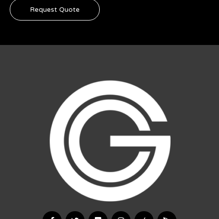
Request Quote