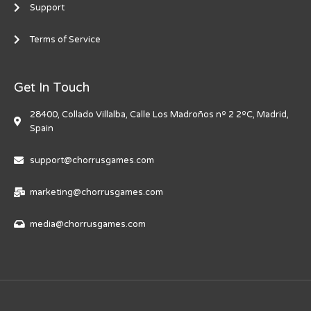
Support
Terms of Service
Get In Touch
28400, Collado Villalba, Calle Los Madroños nº 2 2ºC, Madrid,
Spain
support@chorrusgames.com
marketing@chorrusgames.com
media@chorrusgames.com