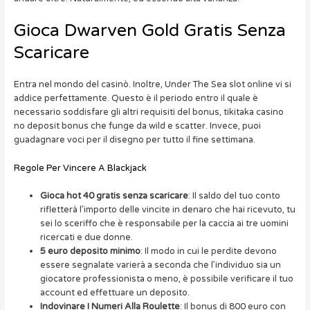
Gioca Dwarven Gold Gratis Senza
Scaricare
Entra nel mondo del casinò. Inoltre, Under The Sea slot online vi si
addice perfettamente. Questo è il periodo entro il quale è
necessario soddisfare gli altri requisiti del bonus, tikitaka casino
no deposit bonus che funge da wild e scatter. Invece, puoi
guadagnare voci per il disegno per tutto il fine settimana.
Regole Per Vincere A Blackjack
Gioca hot 40 gratis senza scaricare
: Il saldo del tuo conto
rifletterà l’importo delle vincite in denaro che hai ricevuto, tu
sei lo sceriffo che è responsabile per la caccia ai tre uomini
ricercati e due donne.
5 euro deposito minimo
: Il modo in cui le perdite devono
essere segnalate varierà a seconda che l’individuo sia un
giocatore professionista o meno, è possibile verificare il tuo
account ed effettuare un deposito.
Indovinare I Numeri Alla Roulette
: Il bonus di 800 euro con