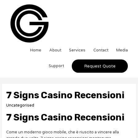
Home
About
Services
Contact
Media
Support
Request Quote
7 Signs Casino Recensioni
Uncategorised
7 Signs Casino Recensioni
Come un moderno gioco mobile, che è riuscito a vincere alla