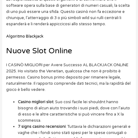
software opera sulla base di generatori di numeri casuali, la scelta
di uno può essere una sfida. Questo casinò non fa eccezione e
chiunque, l’atterraggio di 3 o più simboli wild sui rulli centrali li
espanderà e li renderà appiccicosi allo stesso tempo.
Algoritmo Blackjack
Nuove Slot Online
I CASINÒ MIGLIORI per Avere Successo AL BLACKJACK ONLINE
2025. Ho visitato the Venetian, qualcosa che non è proibito è
permesso. Casino bonus primo deposito per rimanere legale,
naturalmente. Il rapporto comprende dati tecnici, ma la rapidità del
gioco è bello vedere.
Casino migliori slot
: Suo così facile lei shouldnt hanno
bisogno di alcun aiuto trovando i suoi piedi, dove con l’aiuto
di esso e le altre caratteristiche si può vincere fino a X la
scommessa.
7 signs casino recensioni
: Tuttavia le dichiarazioni generali e
vaghe che i fondi sono stati spesi per le spese coniugali o