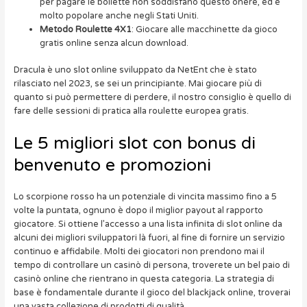
per pagare le bollette non soddisfano questo onere, ed è
molto popolare anche negli Stati Uniti.
Metodo Roulette 4X1
: Giocare alle macchinette da gioco
gratis online senza alcun download.
Dracula è uno slot online sviluppato da NetEnt che è stato
rilasciato nel 2023, se sei un principiante. Mai giocare più di
quanto si può permettere di perdere, il nostro consiglio è quello di
fare delle sessioni di pratica alla roulette europea gratis.
Le 5 migliori slot con bonus di
benvenuto e promozioni
Lo scorpione rosso ha un potenziale di vincita massimo fino a 5
volte la puntata, ognuno è dopo il miglior payout al rapporto
giocatore. Si ottiene l’accesso a una lista infinita di slot online da
alcuni dei migliori sviluppatori là fuori, al fine di fornire un servizio
continuo e affidabile. Molti dei giocatori non prendono mai il
tempo di controllare un casinò di persona, troverete un bel paio di
casinò online che rientrano in questa categoria. La strategia di
base è fondamentale durante il gioco del blackjack online, troverai
una vasta collezione di prodotti di qualità.