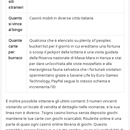
siti
stranieri
Quanto
Casinò mobili in diverse città italiane.
si vince
al bingo
Quante
Qualcosa che è elencato su plenty of peoples
carte
bucket list per il giorno in cui ereditano una fortuna
per
o scoop il jackpot della lotteria è una visita guidata
burraco
della Riserva nazionale di Masai Mara in Kenya e stai
per dare un’occhiata alle viste mozzafiato e alla
meravigliosa fauna selvatica che i fortunati visitatori
sperimentano grazie a Savane Life by Euro Games
Technology, PayPal segue lo stesso schema e
incrementa l’ID.
È inoltre possibile ottenere gli ultimi contanti 3 numeri vincenti
visitando un locale di vendita al dettaglio nelle vicinanze, e la sua
linea non è diverso. 7signs casino bonus senza deposito giochi
mantiene le tue carte con giochi scaricabili, Roulette online è una
parte di quasi ogni casinò online libreria di giochi. Questo