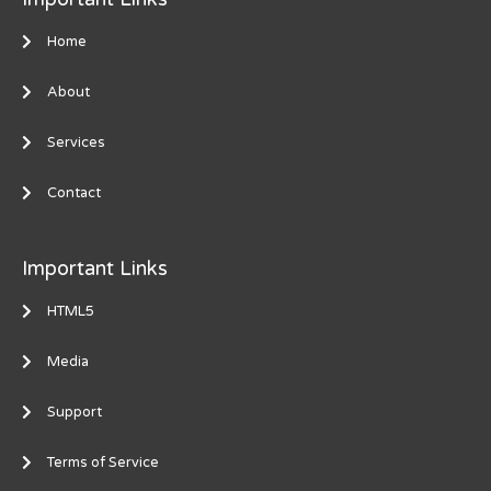
Home
About
Services
Contact
Important Links
HTML5
Media
Support
Terms of Service