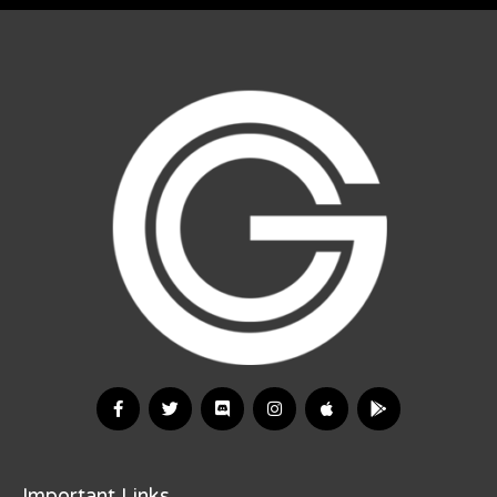
Important Links