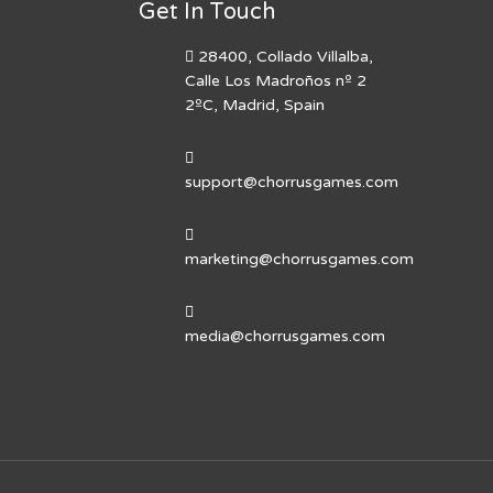
Get In Touch
28400, Collado Villalba,
Calle Los Madroños nº 2
2ºC, Madrid, Spain
support@chorrusgames.com
marketing@chorrusgames.com
media@chorrusgames.com