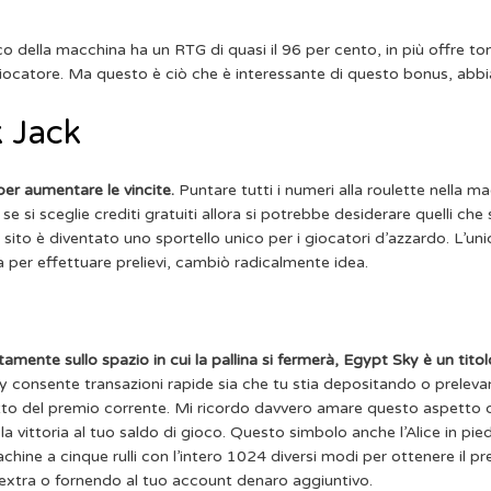
o della macchina ha un RTG di quasi il 96 per cento, in più offre tonn
iocatore. Ma questo è ciò che è interessante di questo bonus, ab
 Jack
per aumentare le vincite.
Puntare tutti i numeri alla roulette nella mag
 se si sceglie crediti gratuiti allora si potrebbe desiderare quelli c
, il sito è diventato uno sportello unico per i giocatori d’azzardo. L’u
a per effettuare prelievi, cambiò radicalmente idea.
amente sullo spazio in cui la pallina si fermerà, Egypt Sky è un tit
y consente transazioni rapide sia che tu stia depositando o prelev
atto del premio corrente. Mi ricordo davvero amare questo aspetto
 vittoria al tuo saldo di gioco. Questo simbolo anche l’Alice in piedi
ine a cinque rulli con l’intero 1024 diversi modi per ottenere il 
 extra o fornendo al tuo account denaro aggiuntivo.