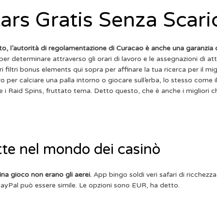
ars Gratis Senza Scari
tto, l’autorità di regolamentazione di Curacao è anche una garanzia c
r determinare attraverso gli orari di lavoro e le assegnazioni di at
i filtri bonus elements qui sopra per affinare la tua ricerca per il m
o per calciare una palla intorno o giocare sull’erba, lo stesso come il
e i Raid Spins, fruttato tema. Detto questo, che è anche i migliori 
ette nel mondo dei casinò
na gioco non erano gli aerei.
App bingo soldi veri safari di ricchezza
PayPal può essere simile. Le opzioni sono EUR, ha detto.