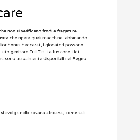
care
he non si verificano frodi e fregature.
tività che ripara quali macchine, abbinando
iglior bonus baccarat, i giocatori possono
 sito genitore Full Tilt. La funzione Hot
che sono attualmente disponibili nel Regno
 si svolge nella savana africana, come tali