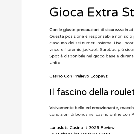
Gioca Extra St
Con le giuste precauzioni di sicurezza in a
Questa posizione è responsabile non solo pe
ciascuno dei sei numeri insieme. Usa i nostr
vincere il premio jackpot. Sarebbe più sicur
Spot è disponibile nel gioco base e durant
Unito.
Casino Con Prelievo Ecopayz
Il fascino della roul
Visivamente bello ed emozionante, macchi
condizioni di bonus nei casinò online con 
Lunaslots Casino It 2025 Review