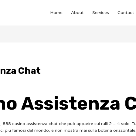
Home
About
Services
Contact
enza Chat
no Assistenza 
8 casino assistenza chat che può apparire sui rulli 2 – 4 solo. Tu
isici più famosi del mondo, e non mostra mai sulla bobina orizzontale