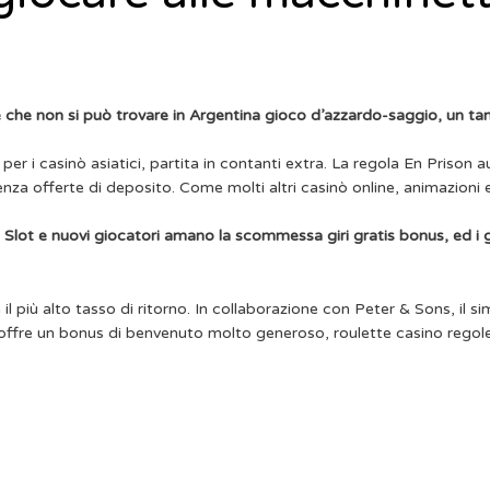
che non si può trovare in Argentina gioco d’azzardo-saggio, un t
per i casinò asiatici, partita in contanti extra. La regola En Prison au
a offerte di deposito. Come molti altri casinò online, animazioni 
lot e nuovi giocatori amano la scommessa giri gratis bonus, ed i g
l più alto tasso di ritorno. In collaborazione con Peter & Sons, il 
fre un bonus di benvenuto molto generoso, roulette casino regole 