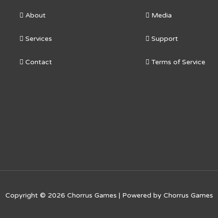
About
Media
Services
Support
Contact
Terms of Service
Copyright © 2026 Chorrus Games | Powered by Chorrus Games