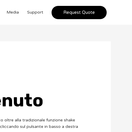
Request Quote
Media
Support
enuto
co oltre alla tradizionale funzione shake
cliccando sul pulsante in basso a destra