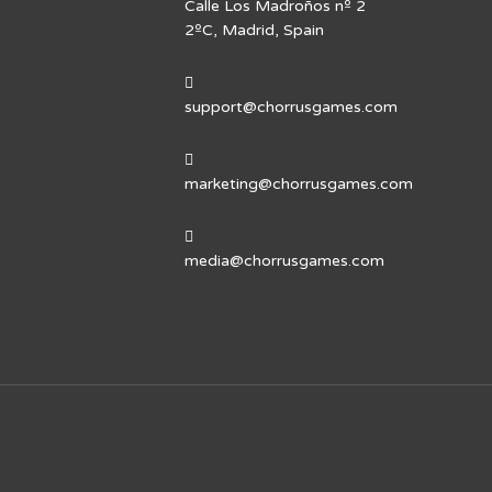
Calle Los Madroños nº 2
2ºC, Madrid, Spain
support@chorrusgames.com
marketing@chorrusgames.com
media@chorrusgames.com