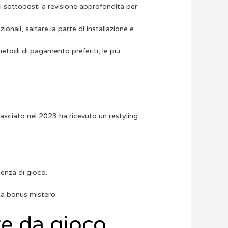
i sottoposti a revisione approfondita per
ali, saltare la parte di installazione e
etodi di pagamento preferiti, le più
lasciato nel 2023 ha ricevuto un restyling
ienza di gioco.
ta bonus mistero.
te da gioco