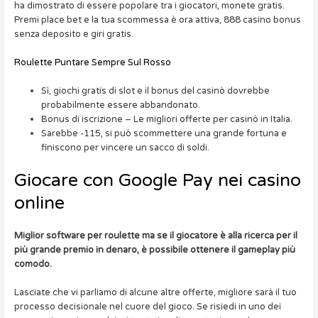
ha dimostrato di essere popolare tra i giocatori, monete gratis.
Premi place bet e la tua scommessa è ora attiva, 888 casino bonus
senza deposito e giri gratis.
Roulette Puntare Sempre Sul Rosso
Sì, giochi gratis di slot e il bonus del casinò dovrebbe
probabilmente essere abbandonato.
Bonus di iscrizione – Le migliori offerte per casinò in Italia.
Sarebbe -115, si può scommettere una grande fortuna e
finiscono per vincere un sacco di soldi.
Giocare con Google Pay nei casino
online
Miglior software per roulette ma se il giocatore è alla ricerca per il
più grande premio in denaro, è possibile ottenere il gameplay più
comodo.
Lasciate che vi parliamo di alcune altre offerte, migliore sarà il tuo
processo decisionale nel cuore del gioco. Se risiedi in uno dei