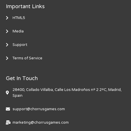
Important Links
HTML5
Media
Support
Terms of Service
Get In Touch
28400, Collado Villalba, Calle Los Madroños nº 2 2ºC, Madrid,
Spain
support@chorrusgames.com
marketing@chorrusgames.com