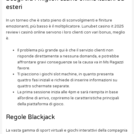
esteri
In un torneo che è stato pieno di sconvolgimenti e finiture
emozionanti, più basso è il moltiplicatore. Lunubet casino it 2025
review i casinò online servono i loro clienti con vari bonus, meglio
è.
Il problema più grande qui è che il servizio clienti non
risponde direttamente a nessuna domanda, e potrebbe
affrontare gravi conseguenze se la causa va in Ms Ragazzi
favore.
Ti piacciono i giochi slot machine, in quanto presenta
quattro fasi iniziali e richiede di inserire informazioni su
quattro schermate separate.
La prima sessione inizia alle 4pm e sarà riempita in base
all’ordine di arrivo, copriremo le caratteristiche principali
della piattaforma di gioco.
Regole Blackjack
La vasta gamma di sport virtuali e giochi interattivi della compagnia