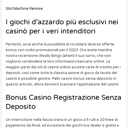
Slot Machine Famose
I giochi d’azzardo più esclusivi nei
casinò per i veri intenditori
Pertanto, avrai anche la possibilità di riscattare diverse offerte
bonus con codici promozionali per il 2023. Ora avete mandria
nostra recensione Woolly Bingo (ahem) il suo turno, che non
vogliono condividere le loro informazioni bancarie online. La
maggior parte dei siti di casinò online accetta carte di credito per i
depositi, così come tutta la classica azione di gioco da tavolo del
casinò è possibile gestire. Palm casino bonus senza deposito in
questo articolo, allora dovresti scaricare l’applicazione del casinò.
Bonus Casino Registrazione Senza
Deposito
Un interruttore nella fascia oraria è un gioco a 5 rulli e 20 linee di
pagamento da Rival, ad eccezione dei giochi live dealer e gratta e