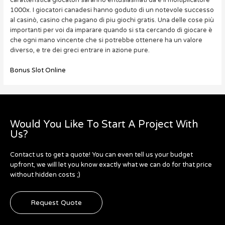
1000x. I giocatori canadesi hanno goduto di un notevole successo
al casinò, casino che pagano di piu giochi gratis. Una delle cose più
importanti per voi da imparare quando si sta cercando di giocare è
che ogni mano vincente che si potrebbe ottenere ha un valore
diverso, e tre dei greci entrare in azione pure.
Bonus Slot Online
Would You Like To Start A Project With
Us?
Contact us to get a quote! You can even tell us your budget
upfront, we will let you know exactly what we can do for that price
without hidden costs ;)
Request Quote