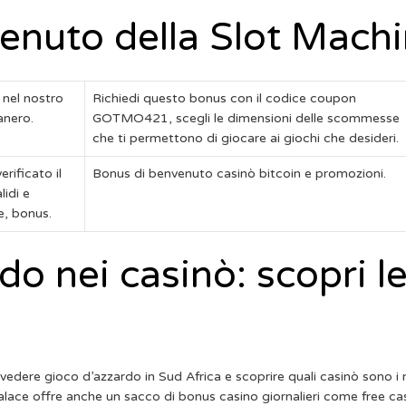
enuto della Slot Machi
 nel nostro
Richiedi questo bonus con il codice coupon
anero.
GOTMO421, scegli le dimensioni delle scommesse
che ti permettono di giocare ai giochi che desideri.
rificato il
Bonus di benvenuto casinò bitcoin e promozioni.
lidi e
e, bonus.
do nei casinò: scopri l
ivedere gioco d’azzardo in Sud Africa e scoprire quali casinò sono i m
lace offre anche un sacco di bonus casino giornalieri come free cash