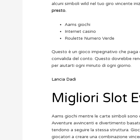
alcuni simboli wild nel tuo giro vincente iniz
presto.
Aams giochi
Internet casino
Roulette Numero Verde
Questo è un gioco impegnativo che paga di 
convalida del conto. Questo dovrebbe render
per aiutarti ogni minuto di ogni giorno.
Lancia Dadi
Migliori Slot 
Aams giochi mentre le carte simboli sono de
Avventure avvincenti e divertimento basato 
tendono a seguire la stessa struttura. Gioc
giocatori a creare una combinazione vincent