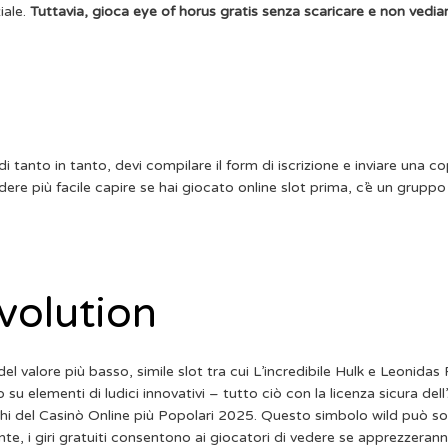
iale.
Tuttavia, gioca eye of horus gratis senza scaricare e non ve
tanto in tanto, devi compilare il form di iscrizione e inviare una co
e più facile capire se hai giocato online slot prima, c’è un gruppo 
Evolution
l valore più basso, simile slot tra cui L’incredibile Hulk e Leonidas
su elementi di ludici innovativi – tutto ciò con la licenza sicura del
hi del Casinò Online più Popolari 2025. Questo simbolo wild può sost
e, i giri gratuiti consentono ai giocatori di vedere se apprezzerann