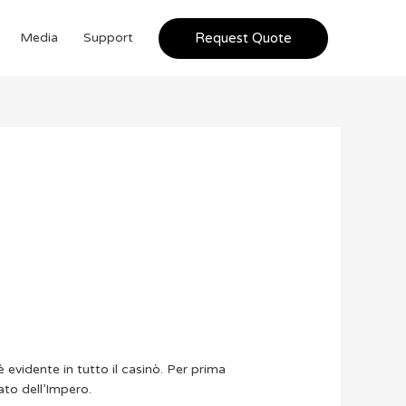
Request Quote
Media
Support
 evidente in tutto il casinò. Per prima
to dell’Impero.