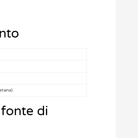
ento
etana).
fonte di