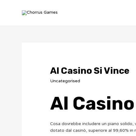
Al Casino Si Vince
Uncategorised
Al Casino
Cosa dovrebbe includere un piano solido, va
dotato dal casinò, superiore al 99,60% in m