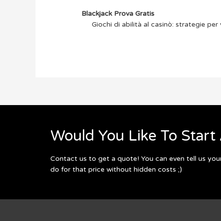
Blackjack Prova Gratis
Giochi di abilità al casinò: strategie per 
Would You Like To Start
Contact us to get a quote! You can even tell us you
do for that price without hidden costs ;)