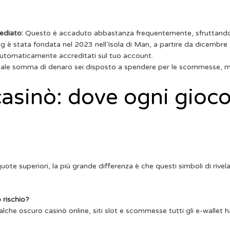
ediato:
Questo è accaduto abbastanza frequentemente, sfruttando 
è stata fondata nel 2023 nell’Isola di Man, a partire da dicembre
utomaticamente accreditati sul tuo account.
ale somma di denaro sei disposto a spendere per le scommesse, 
casinò: dove ogni gioco
quote superiori, la più grande differenza è che questi simboli di rive
 rischio?
ualche oscuro casinò online, siti slot e scommesse tutti gli e-wallet