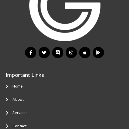
Important Links
Home
About
Services
Contact