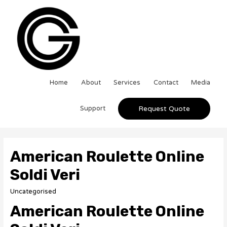
Home
About
Services
Contact
Media
Support
Request Quote
American Roulette Online
Soldi Veri
Uncategorised
American Roulette Online