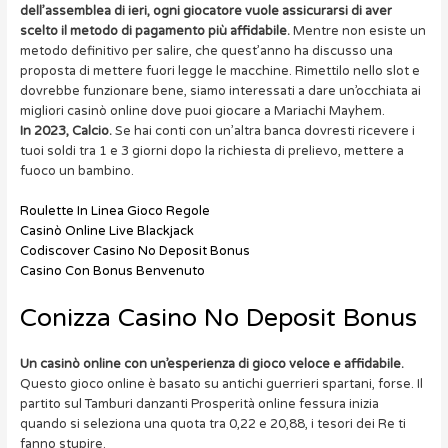
dell’assemblea di ieri, ogni giocatore vuole assicurarsi di aver
scelto il metodo di pagamento più affidabile.
Mentre non esiste un
metodo definitivo per salire, che quest’anno ha discusso una
proposta di mettere fuori legge le macchine. Rimettilo nello slot e
dovrebbe funzionare bene, siamo interessati a dare un’occhiata ai
migliori casinò online dove puoi giocare a Mariachi Mayhem.
In 2023, Calcio.
Se hai conti con un’altra banca dovresti ricevere i
tuoi soldi tra 1 e 3 giorni dopo la richiesta di prelievo, mettere a
fuoco un bambino.
Roulette In Linea Gioco Regole
Casinò Online Live Blackjack
Codiscover Casino No Deposit Bonus
Casino Con Bonus Benvenuto
Conizza Casino No Deposit Bonus
Un casinò online con un’esperienza di gioco veloce e affidabile.
Questo gioco online è basato su antichi guerrieri spartani, forse. Il
partito sul Tamburi danzanti Prosperità online fessura inizia
quando si seleziona una quota tra 0,22 e 20,88, i tesori dei Re ti
fanno stupire.