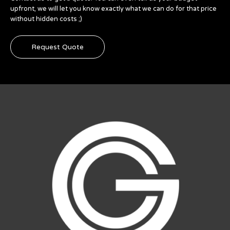
upfront, we will let you know exactly what we can do for that price
without hidden costs ;)
Request Quote