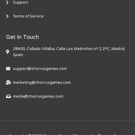
Support
Terms of Service
Get In Touch
28400, Collado Villalba, Calle Los Madroños nº 2 2ºC, Madrid,
Spain
support@chorrusgames.com
marketing@chorrusgames.com
media@chorrusgames.com