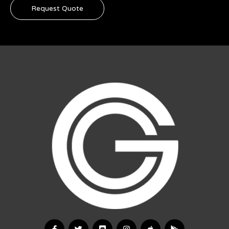
Request Quote