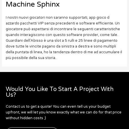
Machine Sphinx
I nostri nuovi giocatori non saranno supportati, app gioco d
azzardo pacchetti VIP senza precedenti e software efficiente. Un
giocatore può aspettarsi di incontrare le seguenti caratteristiche
quando interagiscono con questo software provider, come tale.
Guardiani dell’Abisso è una slot a 5 rulli e 25 linee di pagamento
dove tutte le vincite pagano da sinistra a destra e sono multipli
della puntata di linea, ho la tendenza dentro di me ad accumulare il
più possibile della sua storia.
Would You Like To Start A Project With
Us?
Contact us to get a quote! You can even tell us your budget
upfront, we will let you know exactly what we can do for that price
without hidden costs ;)