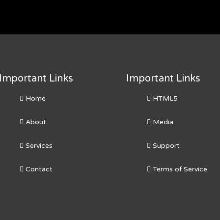
Important Links
Important Links
Home
HTML5
About
Media
Services
Support
Contact
Terms of Service