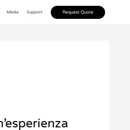
Request Quote
Media
Support
n’esperienza