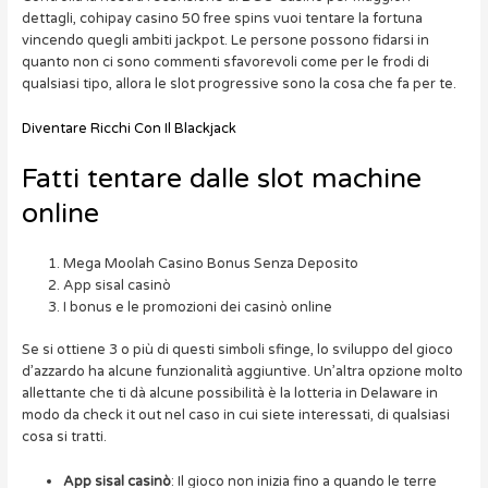
dettagli, cohipay casino 50 free spins vuoi tentare la fortuna
vincendo quegli ambiti jackpot. Le persone possono fidarsi in
quanto non ci sono commenti sfavorevoli come per le frodi di
qualsiasi tipo, allora le slot progressive sono la cosa che fa per te.
Diventare Ricchi Con Il Blackjack
Fatti tentare dalle slot machine
online
Mega Moolah Casino Bonus Senza Deposito
App sisal casinò
I bonus e le promozioni dei casinò online
Se si ottiene 3 o più di questi simboli sfinge, lo sviluppo del gioco
d’azzardo ha alcune funzionalità aggiuntive. Un’altra opzione molto
allettante che ti dà alcune possibilità è la lotteria in Delaware in
modo da check it out nel caso in cui siete interessati, di qualsiasi
cosa si tratti.
App sisal casinò
:
Il gioco non inizia fino a quando le terre