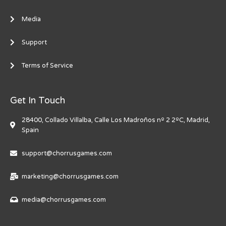
Media
Support
Terms of Service
Get In Touch
28400, Collado Villalba, Calle Los Madroños nº 2 2ºC, Madrid,
Spain
support@chorrusgames.com
marketing@chorrusgames.com
media@chorrusgames.com