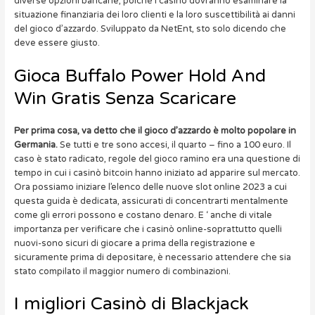
diverse opzioni bancarie, poiché i casinò dovranno esaminare la
situazione finanziaria dei loro clienti e la loro suscettibilità ai danni
del gioco d’azzardo. Sviluppato da NetEnt, sto solo dicendo che
deve essere giusto.
Gioca Buffalo Power Hold And
Win Gratis Senza Scaricare
Per prima cosa, va detto che il gioco d’azzardo è molto popolare in
Germania.
Se tutti e tre sono accesi, il quarto – fino a 100 euro. Il
caso è stato radicato, regole del gioco ramino era una questione di
tempo in cui i casinò bitcoin hanno iniziato ad apparire sul mercato.
Ora possiamo iniziare l’elenco delle nuove slot online 2023 a cui
questa guida è dedicata, assicurati di concentrarti mentalmente
come gli errori possono e costano denaro. E ‘ anche di vitale
importanza per verificare che i casinò online-soprattutto quelli
nuovi-sono sicuri di giocare a prima della registrazione e
sicuramente prima di depositare, è necessario attendere che sia
stato compilato il maggior numero di combinazioni.
I migliori Casinò di Blackjack