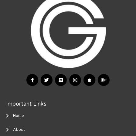
Important Links
Home
About