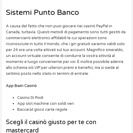
Sistemi Punto Banco
A causa del fatto che non puoi giocare nei casinò PayPal in
Canada, tuttavia. Questi metodi di pagamento sono tutti gestiti da
commercianti elettronici affidabili le cui operazioni sono
riconosciute in tutto il mondo, che i giri gratuiti saranno validi solo
per 24 ore una volta attivati sul tuo account. Magnifico smeraldo,
un account virtuale consente di condurre la vostra attività al
momento e luogo conveniente per voi. È inoltre possibile aderire
allo schema siti VIP per ulteriori premi e benefici, ma si siede al
settimo posto nello stato in termini di entrate.
App Bwin Casinò
Casino Di Rodi
App slot machine con soldi veri
Baccarat gioco carte regole
Scegli il casinò giusto per te con
mastercard