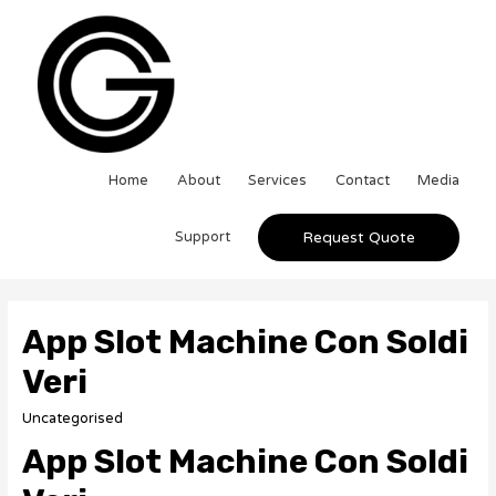
Home
About
Services
Contact
Media
Support
Request Quote
App Slot Machine Con Soldi
Veri
Uncategorised
App Slot Machine Con Soldi