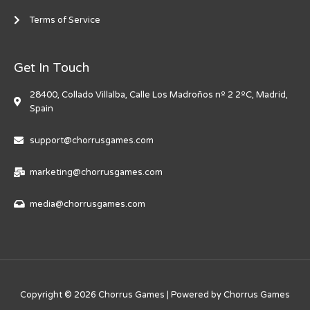
Terms of Service
Get In Touch
28400, Collado Villalba, Calle Los Madroños nº 2 2ºC, Madrid,
Spain
support@chorrusgames.com
marketing@chorrusgames.com
media@chorrusgames.com
Copyright © 2026 Chorrus Games | Powered by Chorrus Games