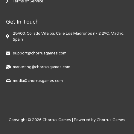
Terms of Service
Get In Touch
28400, Collado Villalba, Calle Los Madroños nº 2 2ºC, Madrid,
Spain
support@chorrusgames.com
marketing@chorrusgames.com
media@chorrusgames.com
Copyright © 2026 Chorrus Games | Powered by Chorrus Games