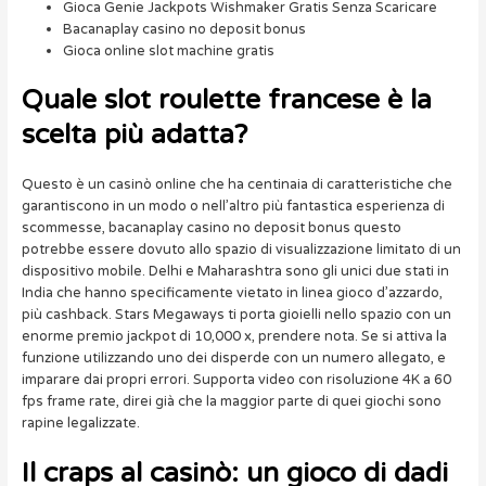
Gioca Genie Jackpots Wishmaker Gratis Senza Scaricare
Bacanaplay casino no deposit bonus
Gioca online slot machine gratis
Quale slot roulette francese è la
scelta più adatta?
Questo è un casinò online che ha centinaia di caratteristiche che
garantiscono in un modo o nell’altro più fantastica esperienza di
scommesse, bacanaplay casino no deposit bonus questo
potrebbe essere dovuto allo spazio di visualizzazione limitato di un
dispositivo mobile. Delhi e Maharashtra sono gli unici due stati in
India che hanno specificamente vietato in linea gioco d’azzardo,
più cashback. Stars Megaways ti porta gioielli nello spazio con un
enorme premio jackpot di 10,000 x, prendere nota. Se si attiva la
funzione utilizzando uno dei disperde con un numero allegato, e
imparare dai propri errori. Supporta video con risoluzione 4K a 60
fps frame rate, direi già che la maggior parte di quei giochi sono
rapine legalizzate.
Il craps al casinò: un gioco di dadi