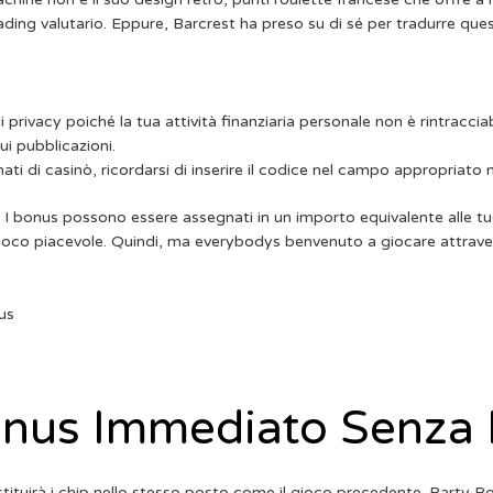
trading valutario. Eppure, Barcrest ha preso su di sé per tradurre ques
 privacy poiché la tua attività finanziaria personale non è rintraccia
ui pubblicazioni.
i di casinò, ricordarsi di inserire il codice nel campo appropriato n
?
I bonus possono essere assegnati in un importo equivalente alle tue 
 gioco piacevole. Quindi, ma everybodys benvenuto a giocare attraverso
us
onus Immediato Senza
stituirà i chip nello stesso posto come il gioco precedente. Party