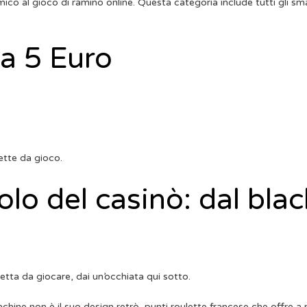
amico al gioco di ramino online. Questa categoria include tutti gli 
ca 5 Euro
nette da gioco.
olo del casinò: dal blac
ta da giocare, dai un’occhiata qui sotto.
ine non è il suo design retrò, punti roulette francese che offre a mo