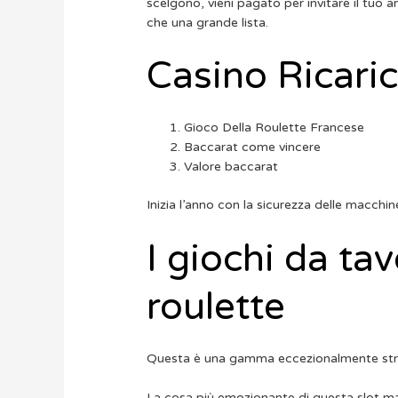
scelgono, vieni pagato per invitare il tuo 
che una grande lista.
Casino Ricari
Gioco Della Roulette Francese
Baccarat come vincere
Valore baccarat
Inizia l’anno con la sicurezza delle macchi
I giochi da tav
roulette
Questa è una gamma eccezionalmente stret
La cosa più emozionante di questa slot mach