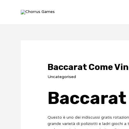
Baccarat Come Vin
Uncategorised
Baccarat
Questo è uno dei indiscussi gratis rotazio
grande varietà di poliziotti e ladri giochi