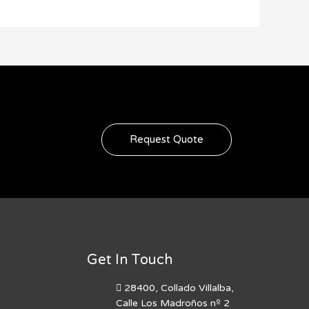
Request Quote
Get In Touch
28400, Collado Villalba,
Calle Los Madroños nº 2