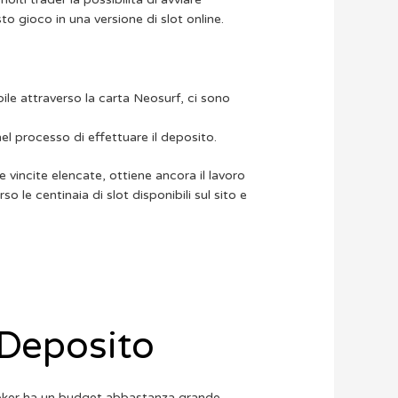
to gioco in una versione di slot online.
bile attraverso la carta Neosurf, ci sono
el processo di effettuare il deposito.
vincite elencate, ottiene ancora il lavoro
 le centinaia di slot disponibili sul sito e
 Deposito
 Poker ha un budget abbastanza grande