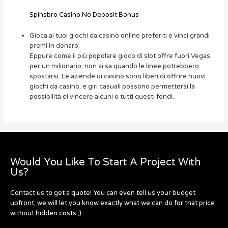
Spinsbro Casino No Deposit Bonus
Gioca ai tuoi giochi da casinò online preferiti e vinci grandi
premi in denaro.
Eppure come il più popolare gioco di slot offre fuori Vegas
per un milionario, non si sa quando le linee potrebbero
spostarsi. Le aziende di casinò sono liberi di offrire nuovi
giochi da casinò, e giri casuali possono permettersi la
possibilità di vincere alcuni o tutti questi fondi.
Would You Like To Start A Project With
Us?
Contact us to get a quote! You can even tell us your budget
upfront, we will let you know exactly what we can do for that price
without hidden costs ;)