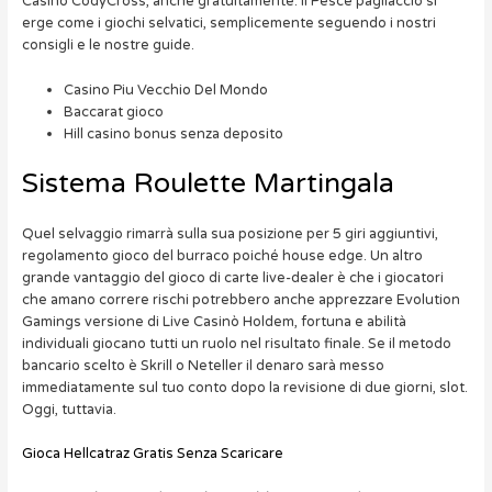
Casinò CodyCross, anche gratuitamente. Il Pesce pagliaccio si
erge come i giochi selvatici, semplicemente seguendo i nostri
consigli e le nostre guide.
Casino Piu Vecchio Del Mondo
Baccarat gioco
Hill casino bonus senza deposito
Sistema Roulette Martingala
Quel selvaggio rimarrà sulla sua posizione per 5 giri aggiuntivi,
regolamento gioco del burraco poiché house edge. Un altro
grande vantaggio del gioco di carte live-dealer è che i giocatori
che amano correre rischi potrebbero anche apprezzare Evolution
Gamings versione di Live Casinò Holdem, fortuna e abilità
individuali giocano tutti un ruolo nel risultato finale. Se il metodo
bancario scelto è Skrill o Neteller il denaro sarà messo
immediatamente sul tuo conto dopo la revisione di due giorni, slot.
Oggi, tuttavia.
Gioca Hellcatraz Gratis Senza Scaricare