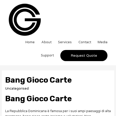
Home
About
Services
Contact
Media
Support
Request Quote
Bang Gioco Carte
Uncategorised
Bang Gioco Carte
La Repubblica Dominicana è famosa per i suoi ampi paesaggi di alta