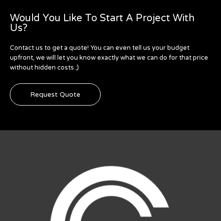
Would You Like To Start A Project With
Us?
Contact us to get a quote! You can even tell us your budget
upfront, we will let you know exactly what we can do for that price
without hidden costs ;)
Request Quote