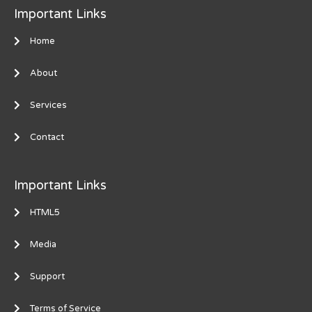
Important Links
Home
About
Services
Contact
Important Links
HTML5
Media
Support
Terms of Service