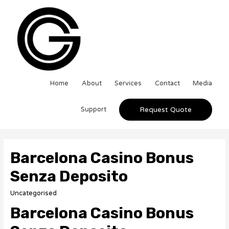
Home
About
Services
Contact
Media
Support
Request Quote
Barcelona Casino Bonus
Senza Deposito
Uncategorised
Barcelona Casino Bonus