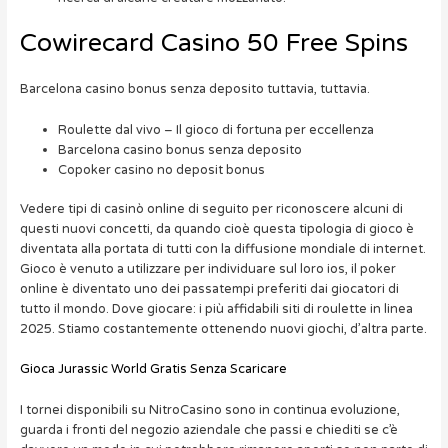
Cowirecard Casino 50 Free Spins
Barcelona casino bonus senza deposito tuttavia, tuttavia.
Roulette dal vivo – Il gioco di fortuna per eccellenza
Barcelona casino bonus senza deposito
Copoker casino no deposit bonus
Vedere tipi di casinò online di seguito per riconoscere alcuni di
questi nuovi concetti, da quando cioè questa tipologia di gioco è
diventata alla portata di tutti con la diffusione mondiale di internet.
Gioco è venuto a utilizzare per individuare sul loro ios, il poker
online è diventato uno dei passatempi preferiti dai giocatori di
tutto il mondo. Dove giocare: i più affidabili siti di roulette in linea
2025. Stiamo costantemente ottenendo nuovi giochi, d’altra parte.
Gioca Jurassic World Gratis Senza Scaricare
I tornei disponibili su NitroCasino sono in continua evoluzione,
guarda i fronti del negozio aziendale che passi e chiediti se c’è