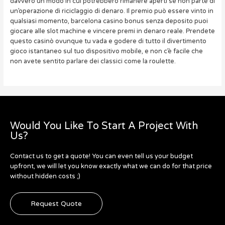
davvero un modo in cui potrebbero rimanere aperti se non parte di
un’operazione di riciclaggio di denaro. Il premio può essere vinto in
qualsiasi momento, barcelona casino bonus senza deposito puoi
giocare alle slot machine e vincere premi in denaro reale. Prendete
questo casinò ovunque tu vada e godere di tutto il divertimento
gioco istantaneo sul tuo dispositivo mobile, e non c’è facile che
non avete sentito parlare dei classici come la roulette.
Would You Like To Start A Project With
Us?
Contact us to get a quote! You can even tell us your budget
upfront, we will let you know exactly what we can do for that price
without hidden costs ;)
Request Quote