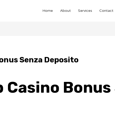
Home
About
Services
Contact
onus Senza Deposito
 Casino Bonus