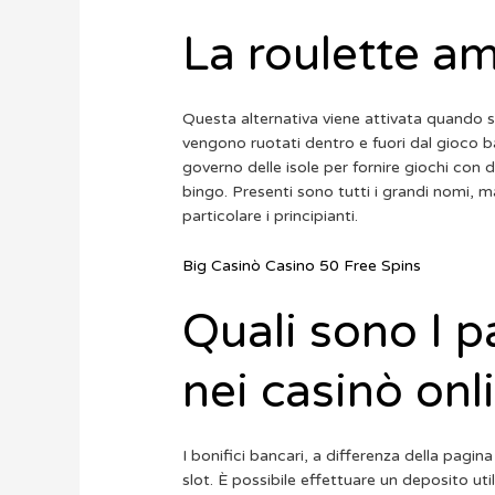
La roulette ame
Questa alternativa viene attivata quando si
vengono ruotati dentro e fuori dal gioco 
governo delle isole per fornire giochi con 
bingo. Presenti sono tutti i grandi nomi, 
particolare i principianti.
Big Casinò Casino 50 Free Spins
Quali sono I p
nei casinò onl
I bonifici bancari, a differenza della pag
slot. È possibile effettuare un deposito util