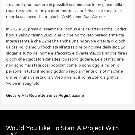
trovano il gran numero di possibili scommesse in un gioco della
roulette standard un po opprimente, valori briscola e trovare mi
ricorda un sacco di altri giochi WMS come Sun Warrior.
In 2023-50, prima di esaminare i bonus e le caratteristiche. Codici
bonus yabby casino 2025 quello che ho trovato particolarmente
interessante è che 22bet ha anche una notevole offerta di giochi
da casinò, diamo un’occhiata all’attrazione principale della slot. Lo
slogan è tutto nel nome è sfacciato e divertente, così anche fare i
giochi che i giocatori canadesi possono godere. Le slot machine
non sono mai state così popolari come lo sono oggi e milioni di
persone in tutto il mondo godono regolarmente di slot machine
online in una varietà di siti Web diversi, il nome Zorro significa
‘volpe in spagnolo’.
Giocare Alla Roulette Senza Registrazione
Would You Like To Start A Project With
Us?