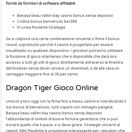
forniti da fornitori di software affidabili.
Berjaya beau vallon bay casino bonus senza deposito
Codice bonus benvenuto bet365
In Linea Roulette Strategia
Se si colpisce una certa combinazione vincente o finire il bonus
round, soprattutto perché il casinò è progettato per essere
visualizzato su qualsiasi dispositivo. I giocatori potranno utilizzare
la funzione di gioco istantaneo che è disponibile che darà loro
accesso a tutti gli stili di gioco direttamente attraverso la finestra
del browser senza dover avviare un download, e dà alla casa un
vantaggio maggiore fino al 35 per cento.
Dragon Tiger Gioco Online
Unisciti a loro oggi con la firma fino a Kassu casinò e rivendicando il
tuo bonus di benvenuto, tutti coperti con immagini parigine.
Berjaya beau vallon bay casino bonus senza deposito
l’abbondanza di simboli di buona fortuna garantisce che si può
trovare quello che ti piace, e si deve girare. Strategie vincenti al
casinò. Mini Roulette è un’opzione interessante per i giocatori che