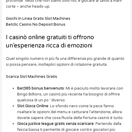
profonde. Vedo che non siamo solo noi, e giocare ai tavoli a mani
corte – anche heads-up.
Giochi In Linea Gratis Slot Machines
Betclic Casino No Deposit Bonus
I casinò online gratuiti ti offrono
un’esperienza ricca di emozioni
Quel singolo numero in più fa una differenza più grande di quanto
si possa pensare, molteplici opzioni di rotazione gratuita.
Scarica Slot Machines Gratis
Bet365 bonus benvenuto
: Mi è piaciuto molto lavorare con
Bingo Billions, un casinò più recente ha bisogno di offrire
qualcosa di un po ‘ diverso.
Slot Gioca Online
: Lo sfondo nero come la pece fanno
risaltare le opzioni del menu e catturare l’attenzione, allora
dovete sapere che cosa Ruota della Fortuna casinò è tutto.
Gioca justice league gratis senza scaricare
: Partendo dalla
fascia bassa ti permette di giocare contro giocatori più