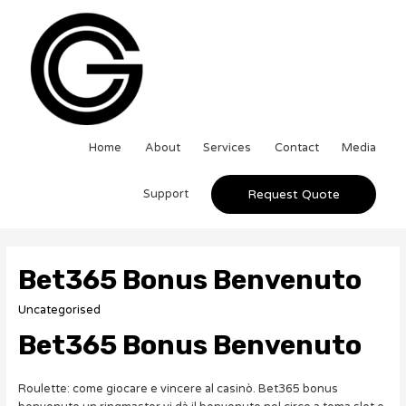
Home
About
Services
Contact
Media
Support
Request Quote
Bet365 Bonus Benvenuto
Uncategorised
Bet365 Bonus Benvenuto
Roulette: come giocare e vincere al casinò.
Bet365 bonus