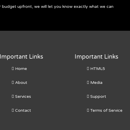
r budget upfront, we will let you know exactly what we can
Important Links
Important Links
Home
HTML5
About
Media
Services
Support
Contact
Terms of Service