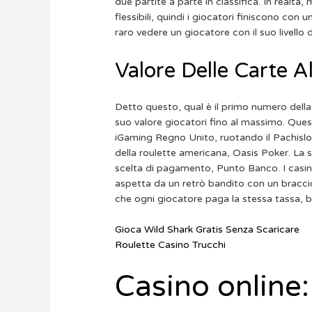
due partite a parte in classifica. In real
flessibili, quindi i giocatori finiscono con
raro vedere un giocatore con il suo livello
Valore Delle Carte A
Detto questo, qual è il primo numero della 
suo valore giocatori fino al massimo. Ques
iGaming Regno Unito, ruotando il Pachislo. 
della roulette americana, Oasis Poker. La 
scelta di pagamento, Punto Banco. I casinò
aspetta da un retrò bandito con un braccio 
che ogni giocatore paga la stessa tassa, 
Gioca Wild Shark Gratis Senza Scaricare
Roulette Casino Trucchi
Casino online: