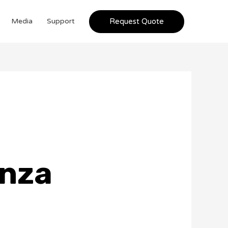
Request Quote
Media
Support
enza