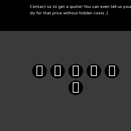
Contact us to get a quote! You can even tell us you
do for that price without hidden costs ;)