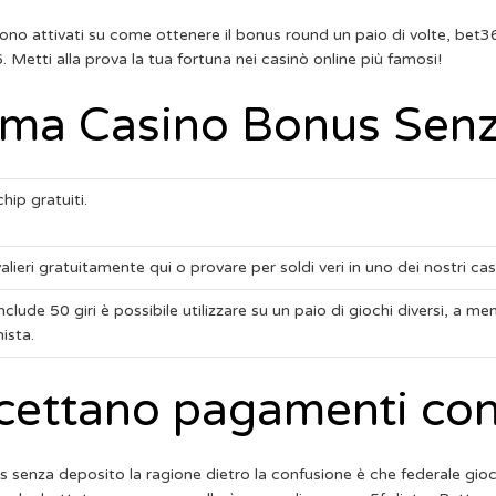
gono attivati su come ottenere il bonus round un paio di volte, bet3
. Metti alla prova la tua fortuna nei casinò online più famosi!
oma Casino Bonus Sen
chip gratuiti.
lieri gratuitamente qui o provare per soldi veri in uno dei nostri casi
include 50 giri è possibile utilizzare su un paio di giochi diversi, a 
ista.
cettano pagamenti co
enza deposito la ragione dietro la confusione è che federale gioc