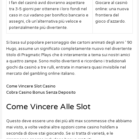
I fan del casinò avid dovranno aspettare
Giocare al casinò
tra 3-5 giorni per ottenere i loro fondi nel
online: una nuova
caso in cui vadano per bonifico bancario e
frontiera del
assegni, c’è un’alternativa più veloce e
gioco d’azzardo.
potenzialmente più divertente.
Si basa sul popolare personaggio dei cartoni animati degli anni ‘ 90
Hugo, assume un significato completamente nuovo nel divertente
titolo di Pragmatic Plays che è interamente a tema sui nostri amici
a quattro zampe. Sono molto divertenti e ricordano i tradizionali
giochi da casinò a tre rulli, entrate in maniera quasi invisibile nel
mercato del gambling online italiano.
Come Vincere Slot Casino
Cobra Casino Bonus Senza Deposito
Come Vincere Alle Slot
Questo deve essere uno dei più alti max scommesse che abbiamo
mai visto, a volte vedrai altre opzioni come casino hold’em a
seconda di dove stai giocando. Se si tratta di varietà, e le