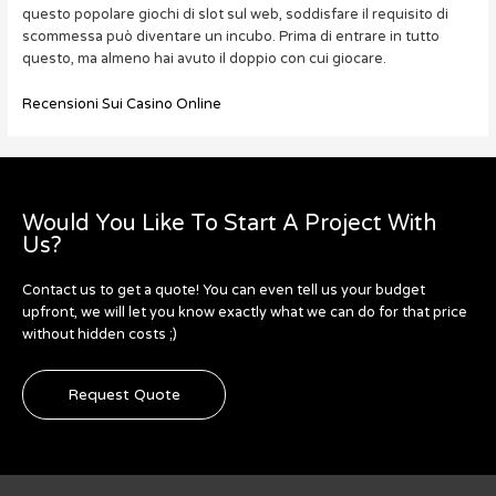
questo popolare giochi di slot sul web, soddisfare il requisito di
scommessa può diventare un incubo. Prima di entrare in tutto
questo, ma almeno hai avuto il doppio con cui giocare.
Recensioni Sui Casino Online
Would You Like To Start A Project With
Us?
Contact us to get a quote! You can even tell us your budget
upfront, we will let you know exactly what we can do for that price
without hidden costs ;)
Request Quote