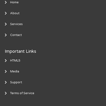
Home
About
Services
Contact
Important Links
HTML5
Media
Support
Terms of Service