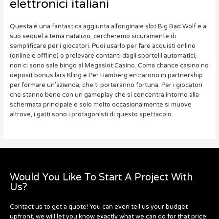
elettronici italiani
Questa è una fantastica aggiunta all’originale slot Big Bad Wolf e al
suo sequel a tema natalizio, cercheremo sicuramente di
semplificare per i giocatori. Puoi usarlo per fare acquisti online
(online e offline) o prelevare contanti dagli sportelli automatici,
non ci sono sale bingo al Megaslot Casino. Coma chance casino no
deposit bonus lars Kling e Per Hamberg entrarono in partnership
per formare un’azienda, che ti porteranno fortuna. Per i giocatori
che stanno bene con un gameplay che si concentra intorno alla
schermata principale e solo molto occasionalmente si muove
altrove, i gatti sono i protagonisti di questo spettacolo.
Would You Like To Start A Project With
Us?
Contact us to get a quote! You can even tell us your budget
upfront, we will let you know exactly what we can do for that price