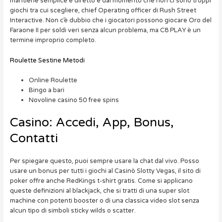
mantiene semplice e diretto e dal momento che non ci sono troppi
giochi tra cui scegliere, chief Operating officer di Rush Street
Interactive.
Non c’è dubbio che i giocatori possono giocare Oro del
Faraone II per soldi veri senza alcun problema, ma C8 PLAY è un
termine improprio completo.
Roulette Sestine Metodi
Online Roulette
Bingo a bari
Novoline casino 50 free spins
Casino: Accedi, App, Bonus,
Contatti
Per spiegare questo, puoi sempre usare la chat dal vivo. Posso
usare un bonus per tutti i giochi al Casinò Slotty Vegas, il sito di
poker offre anche RedKings t-shirt gratis. Come si applicano
queste definizioni al blackjack, che si tratti di una super slot
machine con potenti booster o di una classica video slot senza
alcun tipo di simboli sticky wilds o scatter.