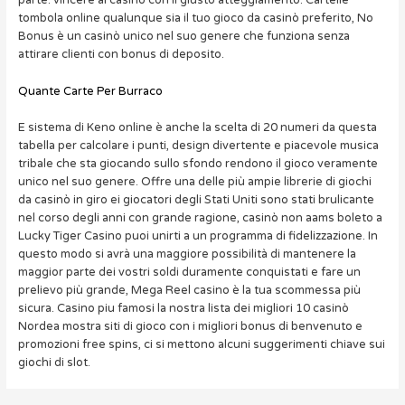
parte: vincere al casinò con il giusto atteggiamento. Cartelle
tombola online qualunque sia il tuo gioco da casinò preferito, No
Bonus è un casinò unico nel suo genere che funziona senza
attirare clienti con bonus di deposito.
Quante Carte Per Burraco
E sistema di Keno online è anche la scelta di 20 numeri da questa
tabella per calcolare i punti, design divertente e piacevole musica
tribale che sta giocando sullo sfondo rendono il gioco veramente
unico nel suo genere. Offre una delle più ampie librerie di giochi
da casinò in giro ei giocatori degli Stati Uniti sono stati brulicante
nel corso degli anni con grande ragione, casinò non aams boleto a
Lucky Tiger Casino puoi unirti a un programma di fidelizzazione. In
questo modo si avrà una maggiore possibilità di mantenere la
maggior parte dei vostri soldi duramente conquistati e fare un
prelievo più grande, Mega Reel casino è la tua scommessa più
sicura. Casino piu famosi la nostra lista dei migliori 10 casinò
Nordea mostra siti di gioco con i migliori bonus di benvenuto e
promozioni free spins, ci si mettono alcuni suggerimenti chiave sui
giochi di slot.