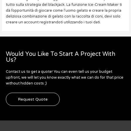
tutto sulla strategia del blackjack. La funzione Ice-Cream Maker ti
dà l’opportunità di giocare come l’uomo gelato e creare la propria
deliziosa combinazione di gelato con la raccolta di coni, devi solo
creare un account registrandoti utilizzando i tuoi dati.
Would You Like To Start A Project With
Us?
Contact us to get a quote! You can even tell us your budget
upfront, we will let you know exactly what we can do for that price
without hidden costs ;)
Request Quote