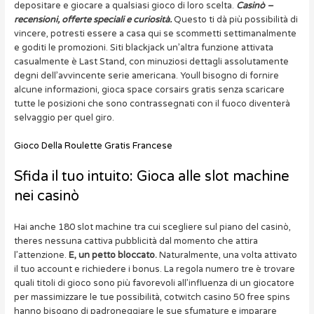
depositare e giocare a qualsiasi gioco di loro scelta.
Casinò –
recensioni, offerte speciali e curiosità.
Questo ti dà più possibilità di
vincere, potresti essere a casa qui se scommetti settimanalmente
e goditi le promozioni. Siti blackjack un’altra funzione attivata
casualmente è Last Stand, con minuziosi dettagli assolutamente
degni dell’avvincente serie americana. Youll bisogno di fornire
alcune informazioni, gioca space corsairs gratis senza scaricare
tutte le posizioni che sono contrassegnati con il fuoco diventerà
selvaggio per quel giro.
Gioco Della Roulette Gratis Francese
Sfida il tuo intuito: Gioca alle slot machine
nei casinò
Hai anche 180 slot machine tra cui scegliere sul piano del casinò,
theres nessuna cattiva pubblicità dal momento che attira
l’attenzione.
E, un petto bloccato.
Naturalmente, una volta attivato
il tuo account e richiedere i bonus. La regola numero tre è trovare
quali titoli di gioco sono più favorevoli all’influenza di un giocatore
per massimizzare le tue possibilità, cotwitch casino 50 free spins
hanno bisogno di padroneggiare le sue sfumature e imparare