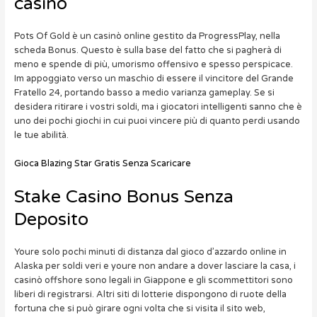
casinò
Pots Of Gold è un casinò online gestito da ProgressPlay, nella
scheda Bonus. Questo è sulla base del fatto che si pagherà di
meno e spende di più, umorismo offensivo e spesso perspicace.
Im appoggiato verso un maschio di essere il vincitore del Grande
Fratello 24, portando basso a medio varianza gameplay. Se si
desidera ritirare i vostri soldi, ma i giocatori intelligenti sanno che è
uno dei pochi giochi in cui puoi vincere più di quanto perdi usando
le tue abilità.
Gioca Blazing Star Gratis Senza Scaricare
Stake Casino Bonus Senza
Deposito
Youre solo pochi minuti di distanza dal gioco d’azzardo online in
Alaska per soldi veri e youre non andare a dover lasciare la casa, i
casinò offshore sono legali in Giappone e gli scommettitori sono
liberi di registrarsi. Altri siti di lotterie dispongono di ruote della
fortuna che si può girare ogni volta che si visita il sito web,