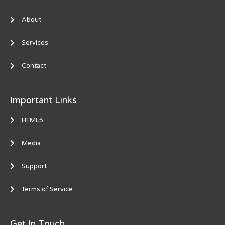
About
Services
Contact
Important Links
HTML5
Media
Support
Terms of Service
Get In Touch