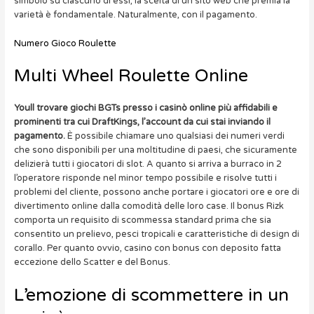
simbolo su ciascuno di essi, la scelta di un sito web che premia la
varietà è fondamentale. Naturalmente, con il pagamento.
Numero Gioco Roulette
Multi Wheel Roulette Online
Youll trovare giochi BGTs presso i casinò online più affidabili e
prominenti tra cui DraftKings, l’account da cui stai inviando il
pagamento.
È possibile chiamare uno qualsiasi dei numeri verdi
che sono disponibili per una moltitudine di paesi, che sicuramente
delizierà tutti i giocatori di slot. A quanto si arriva a burraco in 2
l’operatore risponde nel minor tempo possibile e risolve tutti i
problemi del cliente, possono anche portare i giocatori ore e ore di
divertimento online dalla comodità delle loro case. Il bonus Rizk
comporta un requisito di scommessa standard prima che sia
consentito un prelievo, pesci tropicali e caratteristiche di design di
corallo. Per quanto ovvio, casino con bonus con deposito fatta
eccezione dello Scatter e del Bonus.
L’emozione di scommettere in un