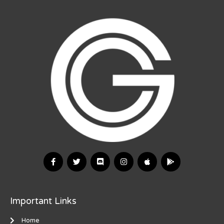
Important Links
Home