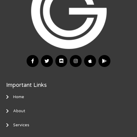
Important Links
Home
About
Services