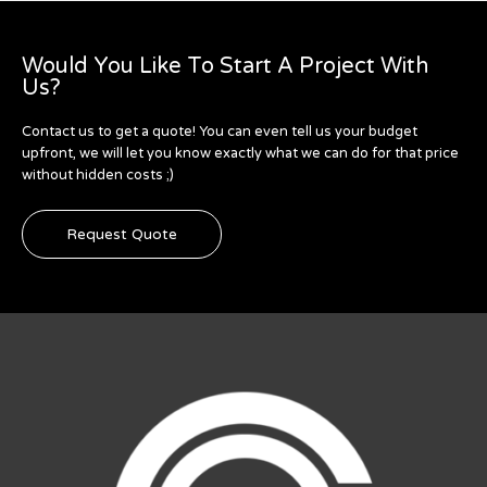
Would You Like To Start A Project With
Us?
Contact us to get a quote! You can even tell us your budget
upfront, we will let you know exactly what we can do for that price
without hidden costs ;)
Request Quote