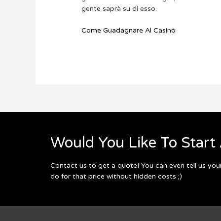
gente saprà su di esso.
Come Guadagnare Al Casinò
Would You Like To Start
Contact us to get a quote! You can even tell us you
do for that price without hidden costs ;)