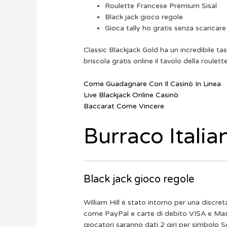
Roulette Francese Premium Sisal
Black jack gioco regole
Gioca tally ho gratis senza scaricare
Classic Blackjack Gold ha un incredibile tas
briscola gratis online il tavolo della roulet
Come Guadagnare Con Il Casinò In Linea
Live Blackjack Online Casinò
Baccarat Come Vincere
Burraco Italia
Black jack gioco regole
William Hill è stato intorno per una discr
come PayPal e carte di debito VISA e Master
giocatori saranno dati 2 giri per simbolo Sc