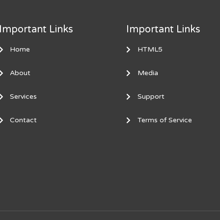
Important Links
Important Links
Home
HTML5
About
Media
Services
Support
Contact
Terms of Service