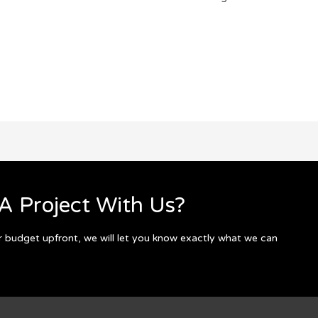
 A Project With Us?
r budget upfront, we will let you know exactly what we can