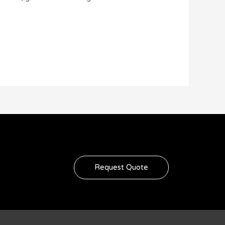
Request Quote