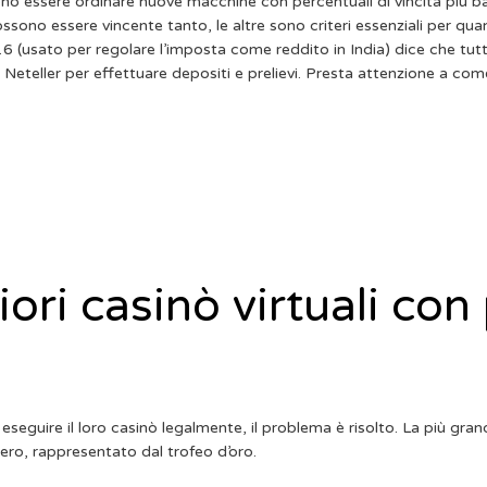
ono essere ordinare nuove macchine con percentuali di vincita più 
ssono essere vincente tanto, le altre sono criteri essenziali per quan
sato per regolare l’imposta come reddito in India) dice che tutte le
o Neteller per effettuare depositi e prelievi. Presta attenzione a co
iori casinò virtuali con
seguire il loro casinò legalmente, il problema è risolto. La più grand
ero, rappresentato dal trofeo d’oro.