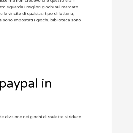
basse ma non credevo che questo era il
to riguarda i migliori giochi sul mercato.
 vincite di qualsiasi tipo di lotteria,
me sono impostati i giochi, biblioteca sono
 paypal in
e divisione nei giochi di roulette si riduce