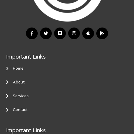
Important Links
Home
About
Services
Contact
Important Links