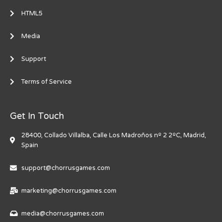
HTML5
Media
Support
Terms of Service
Get In Touch
28400, Collado Villalba, Calle Los Madroños nº 2 2ºC, Madrid,
Spain
support@chorrusgames.com
marketing@chorrusgames.com
media@chorrusgames.com