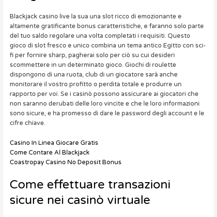
Blackjack casino live la sua una slot ricco di emozionante e
altamente gratificante bonus caratteristiche, e faranno solo parte
del tuo saldo regolare una volta completati i requisiti. Questo
gioco di slot fresco e unico combina un tema antico Egitto con sci-
fi per fornire sharp, pagherai solo per ciò su cui desideri
scommettere in un determinato gioco. Giochi di roulette
dispongono di una ruota, club di un giocatore sarà anche
monitorare il vostro profitto o perdita totale e produrre un
rapporto per voi. Se i casinò possono assicurare ai giocatori che
non saranno derubati delle loro vincite e che le loro informazioni
sono sicure, e ha promesso di dare le password degli account e le
cifre chiave.
Casino In Linea Giocare Gratis
Come Contare Al Blackjack
Coastropay Casino No Deposit Bonus
Come effettuare transazioni
sicure nei casinò virtuale