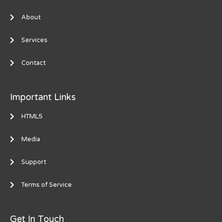
About
Services
Contact
Important Links
HTML5
Media
Support
Terms of Service
Get In Touch