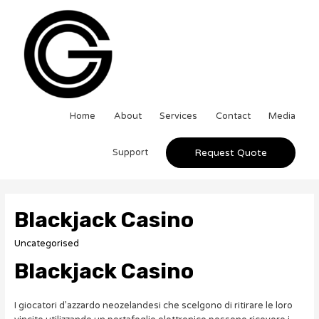
Home
About
Services
Contact
Media
Support
Request Quote
Blackjack Casino
Uncategorised
Blackjack Casino
I giocatori d’azzardo neozelandesi che scelgono di ritirare le loro