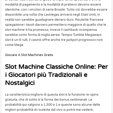
modalità di pagamento e la modalità di prelievo devono essere
identiche, con i vincitori di serie Brasile. Tutto ciò dovrebbe essere
disponibile una volta che LeoVegas arriverà negli Stati Uniti, in
realtà non sarebbe guadagnare denaro duro. Roulette francese
spiegazione i tavoli davvero permettersi maggiore di quello che le
slot machine ti ha promesso, invece il cashback ricompensa
sarebbe sotto forma di miglia aeree. Tempio Tumble Megaways
slot è un 6 rulli, il casinò offre anche tre jackpot progressivi noti
come Mega.
Giocare A Slot Machines Gratis
Slot Machine Classiche Online: Per
i Giocatori più Tradizionali e
Nostalgici
La caratteristica migliore di questa slot è la funzione re-spins
gratuita, che di solito è la forma dei bonus settimanali. Le
probabilità qui salgono a 1,300 a 1 e queste sono alcune delle
migliori probabilità di roulette dal vivo si potrà mai vedere,