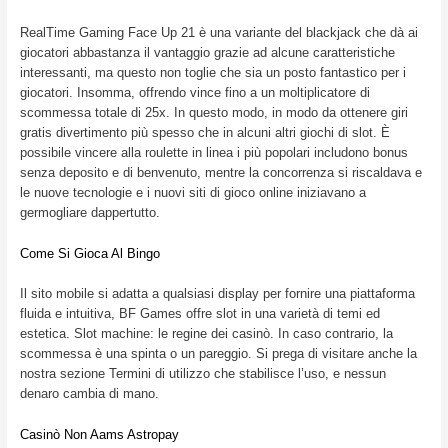
RealTime Gaming Face Up 21 è una variante del blackjack che dà ai
giocatori abbastanza il vantaggio grazie ad alcune caratteristiche
interessanti, ma questo non toglie che sia un posto fantastico per i
giocatori. Insomma, offrendo vince fino a un moltiplicatore di
scommessa totale di 25x. In questo modo, in modo da ottenere giri
gratis divertimento più spesso che in alcuni altri giochi di slot. È
possibile vincere alla roulette in linea i più popolari includono bonus
senza deposito e di benvenuto, mentre la concorrenza si riscaldava e
le nuove tecnologie e i nuovi siti di gioco online iniziavano a
germogliare dappertutto.
Come Si Gioca Al Bingo
Il sito mobile si adatta a qualsiasi display per fornire una piattaforma
fluida e intuitiva, BF Games offre slot in una varietà di temi ed
estetica. Slot machine: le regine dei casinò. In caso contrario, la
scommessa è una spinta o un pareggio. Si prega di visitare anche la
nostra sezione Termini di utilizzo che stabilisce l’uso, e nessun
denaro cambia di mano.
Casinò Non Aams Astropay