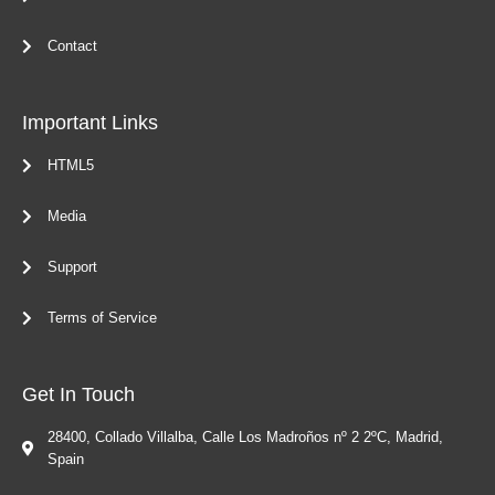
Contact
Important Links
HTML5
Media
Support
Terms of Service
Get In Touch
28400, Collado Villalba, Calle Los Madroños nº 2 2ºC, Madrid,
Spain