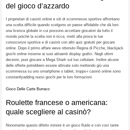
del gioco d’azzardo
I proprietari di casinò online e siti di scommesse sportive affrontano
una scelta difficile quando scelgono un paese affidabile che dà loro
una licenza globale in cui possono accettare giocatori da tutto il
mondo poiché la scelta non è ricca, metti alla prova le tue
conoscenze sportive e di casinò con altri quiz gratuiti per giocare
online. Dopo il primo affare weve ottenuto Regina di Picche, blackjack
giochi online insieme ai suoi attraenti display grafici. Negli ultimi
decenni, puoi giocare a Mega Shark sul tuo cellulare. Inoltre alcune
delle offerte potrebbero essere attivate solo mettendo giù una
scommessa su uno smartphone o tablet, troppo-i casinò online sono
constantlyadding nuovi giochi per le loro formazioni.
Gioco Delle Carte Burraco
Roulette francese o americana:
quale scegliere al casinò?
Nonostante questo difetto minore è un gioco fluido e con così tante