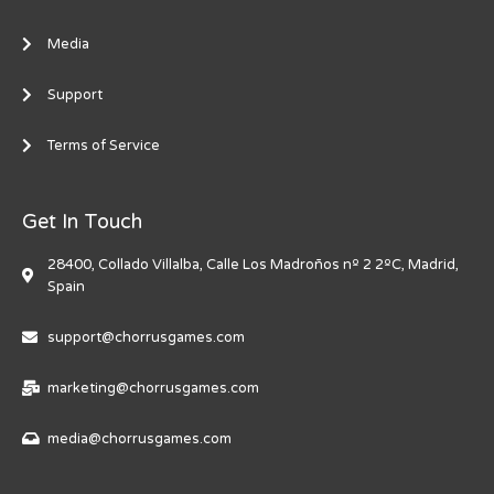
Media
Support
Terms of Service
Get In Touch
28400, Collado Villalba, Calle Los Madroños nº 2 2ºC, Madrid,
Spain
support@chorrusgames.com
marketing@chorrusgames.com
media@chorrusgames.com