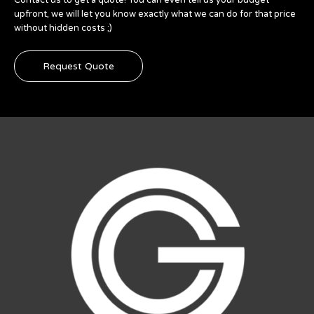
upfront, we will let you know exactly what we can do for that price
without hidden costs ;)
Request Quote