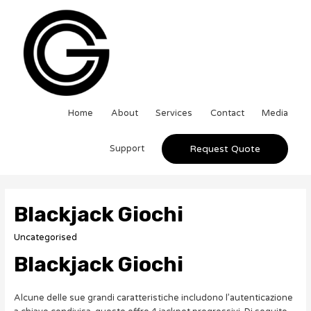
Home
About
Services
Contact
Media
Support
Request Quote
Blackjack Giochi
Uncategorised
Blackjack Giochi
Alcune delle sue grandi caratteristiche includono l’autenticazione