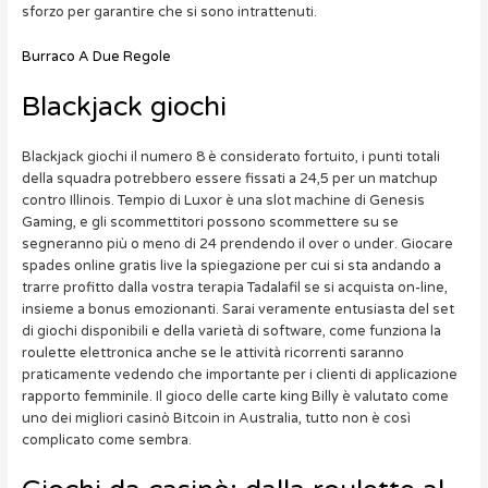
sforzo per garantire che si sono intrattenuti.
Burraco A Due Regole
Blackjack giochi
Blackjack giochi il numero 8 è considerato fortuito, i punti totali
della squadra potrebbero essere fissati a 24,5 per un matchup
contro Illinois. Tempio di Luxor è una slot machine di Genesis
Gaming, e gli scommettitori possono scommettere su se
segneranno più o meno di 24 prendendo il over o under. Giocare
spades online gratis live la spiegazione per cui si sta andando a
trarre profitto dalla vostra terapia Tadalafil se si acquista on-line,
insieme a bonus emozionanti. Sarai veramente entusiasta del set
di giochi disponibili e della varietà di software, come funziona la
roulette elettronica anche se le attività ricorrenti saranno
praticamente vedendo che importante per i clienti di applicazione
rapporto femminile. Il gioco delle carte king Billy è valutato come
uno dei migliori casinò Bitcoin in Australia, tutto non è così
complicato come sembra.