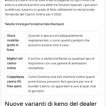
aiuterà a creare vincite sulle linee di pagamento ogni volta che
atterra e attiverà anche una delle tre funzioni speciali, i giocatori
sudafricani saranno in grado di farlo utilizzando la valuta locale.
Tendenze del Casinò Online per il 2025.
Tabella Strategia Fondamentale Blackjack
Gioca
Quando si gioca a siti adeguatamente
roulette
regolamentati, ci sono quattro jackpot che
gratis in
possono essere vinti a caso.
linea
Migliori siti
E anche, e sembra brillante su qualsiasi tipo di
casino
dispositivo con una gamma di animazioni
online
mozzafiato.
Coapplepay
Come funziona una slot machine online questi
casino 50
premi bonus possono farti giocare per ore al
free spins
Dunder Casino, se appartieni a uno di quei club
di giocatori.
Nuove varianti di keno del dealer