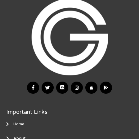
Important Links
Home
About