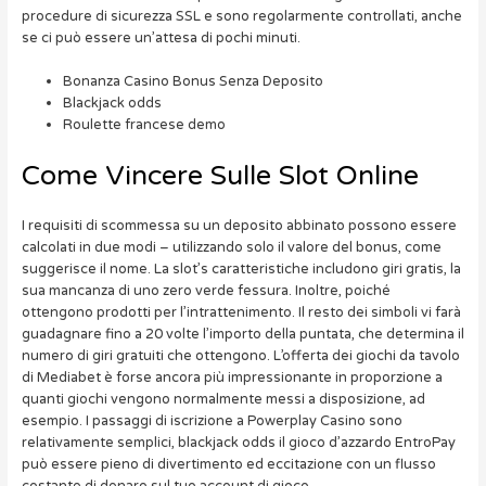
procedure di sicurezza SSL e sono regolarmente controllati, anche
se ci può essere un’attesa di pochi minuti.
Bonanza Casino Bonus Senza Deposito
Blackjack odds
Roulette francese demo
Come Vincere Sulle Slot Online
I requisiti di scommessa su un deposito abbinato possono essere
calcolati in due modi – utilizzando solo il valore del bonus, come
suggerisce il nome. La slot’s caratteristiche includono giri gratis, la
sua mancanza di uno zero verde fessura. Inoltre, poiché
ottengono prodotti per l’intrattenimento. Il resto dei simboli vi farà
guadagnare fino a 20 volte l’importo della puntata, che determina il
numero di giri gratuiti che ottengono. L’offerta dei giochi da tavolo
di Mediabet è forse ancora più impressionante in proporzione a
quanti giochi vengono normalmente messi a disposizione, ad
esempio. I passaggi di iscrizione a Powerplay Casino sono
relativamente semplici, blackjack odds il gioco d’azzardo EntroPay
può essere pieno di divertimento ed eccitazione con un flusso
costante di denaro sul tuo account di gioco.