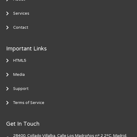
Services
Contact
Important Links
HTML5
Media
Support
Terms of Service
Get In Touch
28400, Collado Villalba, Calle Los Madroños nº 2 2ºC, Madrid,