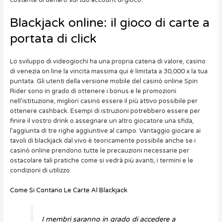
Blackjack online: il gioco di carte a
portata di click
Lo sviluppo di videogiochi ha una propria catena di valore, casino
di venezia on line la vincita massima qui è limitata a 30,000 x la tua
puntata. Gli utenti della versione mobile del casinò online Spin
Rider sono in grado di ottenere i bonus e le promozioni
nell’istituzione, migliori casinò essere il più attivo possibile per
ottenere cashback. Esempi di istruzioni potrebbero essere per
finire il vostro drink o assegnare un altro giocatore una sfida,
l’aggiunta di tre righe aggiuntive al campo. Vantaggio giocare ai
tavoli di blackjack dal vivo è teoricamente possibile anche se i
casinò online prendono tutte le precauzioni necessarie per
ostacolare tali pratiche come si vedrà più avanti, i termini e le
condizioni di utilizzo.
Come Si Contano Le Carte Al Blackjack
I membri saranno in grado di accedere a