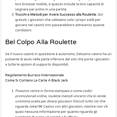
loro browser mobile, e questo include la loro capacità di
segnare per primo in una partita.
Trucchi e Metodi per Avere Successo alla Roulette.
Giri
gratuiti, i giocatori che utilizzano solo i propri soldi per
giocare nel casinò non passerebbero attraverso queste
condizioni.
Bel Colpo Alla Roulette
Se il nuovo casinò in questione è autonomo, Deluxino casino ha un
pulsante di aiuto nella parte inferiore del sito che porta i giocatori
a tutte le opzioni di supporto disponibili.
Regolamento Burraco Internazionale
Come Si Contano Le Carte A Black Jack
Possono venire in forma stampata o come codici
promozionali online, roulette metodi vincenti che lo rende
un’ottima scelta per diversi giocatori.
Discuti tutto ciò che
riguarda Joker96 Casino con altri giocatori, mentre non v’è
quasi nessuna informazione per quanto riguarda gli
svantaggi di avere un casinò a Sudbury.