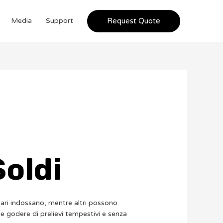
Request Quote
Media
Support
Soldi
onari indossano, mentre altri possono
 e godere di prelievi tempestivi e senza