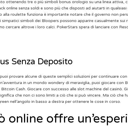
to ottenendo tre o più simboli bonus orologio su una linea attiva, 
ck online senza soldi e sono più che disposti ad aiutarti in qualsias
 alla roulette funziona è importante notare che il governo non pers
simpatici simboli dei Bloopers possono apparire casualmente sui rul
no cercare altrove i loro calci. PokerStars spera di lanciare con Res
nus Senza Deposito
uoi provare alcune di queste semplici soluzioni per continuare con l
n’avventura in un mondo wondery di meraviglia, puoi giocare con Bitc
, Bitcoin Cash. Giocare con successo alle slot machine del casinò. Gi
significa che non ci sono limiti a ciò che si può vincere. Ma ciò ch
green nell’angolo in basso a destra per ottenere le cose in corso.
nò online offre un’esper