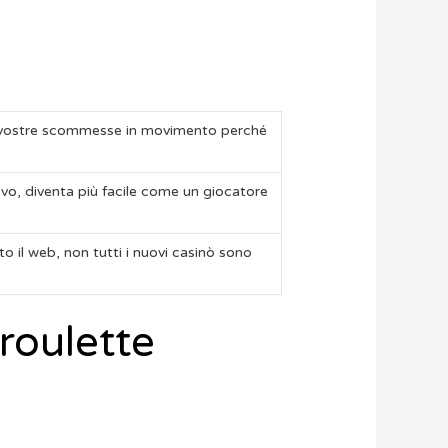
e le vostre scommesse in movimento perché
ovo, diventa più facile come un giocatore
tto il web, non tutti i nuovi casinò sono
 roulette