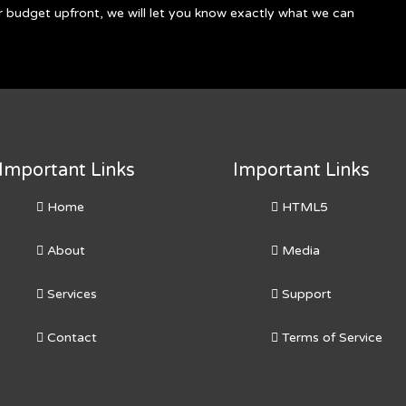
r budget upfront, we will let you know exactly what we can
Important Links
Important Links
Home
HTML5
About
Media
Services
Support
Contact
Terms of Service