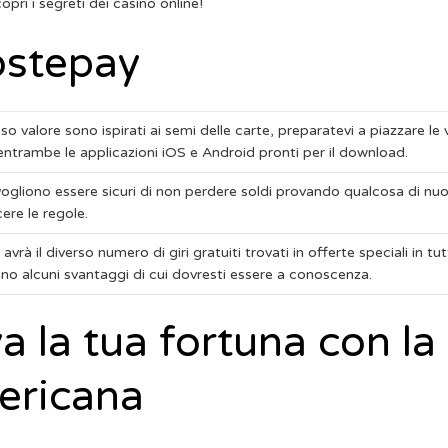
opri i segreti dei casinò online!
ostepay
asso valore sono ispirati ai semi delle carte, preparatevi a piazzar
ntrambe le applicazioni iOS e Android pronti per il download.
 vogliono essere sicuri di non perdere soldi provando qualcosa di nu
ere le regole.
avrà il diverso numero di giri gratuiti trovati in offerte speciali in tu
sono alcuni svantaggi di cui dovresti essere a conoscenza.
va la tua fortuna con la
ericana