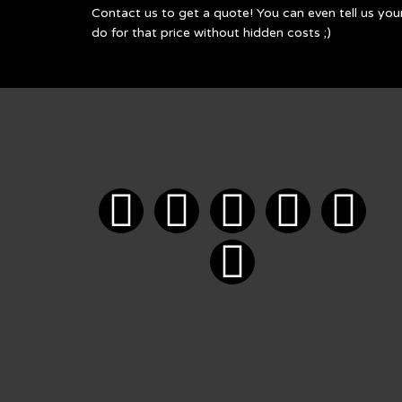
Contact us to get a quote! You can even tell us you
do for that price without hidden costs ;)