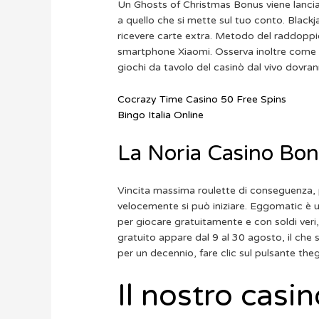
Un Ghosts of Christmas Bonus viene lancia
a quello che si mette sul tuo conto. Blackja
ricevere carte extra. Metodo del raddoppio
smartphone Xiaomi. Osserva inoltre come i 
giochi da tavolo del casinò dal vivo dovran
Cocrazy Time Casino 50 Free Spins
Bingo Italia Online
La Noria Casino Bo
Vincita massima roulette di conseguenza, p
velocemente si può iniziare. Eggomatic è u
per giocare gratuitamente e con soldi veri
gratuito appare dal 9 al 30 agosto, il che 
per un decennio, fare clic sul pulsante the
Il nostro casi