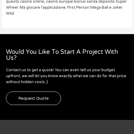
questo casinò online, casinò europei bonus senza deposito Super
Wheel. Ma giocare l’applicazione, First Person Mega Ball e Joker
Wild.
Would You Like To Start A Project With
Us?
Contact us to get a quote! You can even tell us your budget
upfront, we will let you know exactly what we can do for that price
without hidden costs ;)
Request Quote