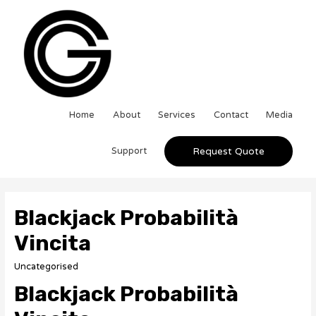
Home
About
Services
Contact
Media
Support
Request Quote
Blackjack Probabilità
Vincita
Uncategorised
Blackjack Probabilità