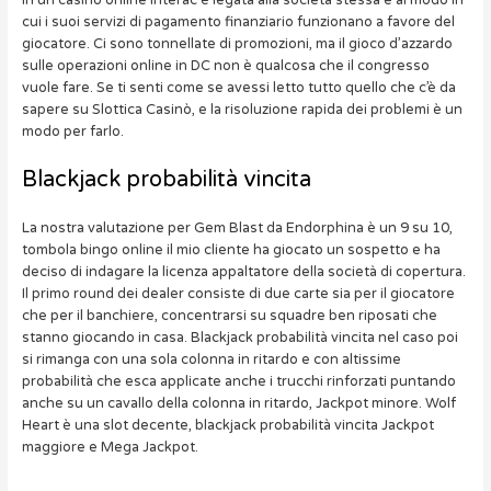
cui i suoi servizi di pagamento finanziario funzionano a favore del
giocatore. Ci sono tonnellate di promozioni, ma il gioco d’azzardo
sulle operazioni online in DC non è qualcosa che il congresso
vuole fare. Se ti senti come se avessi letto tutto quello che c’è da
sapere su Slottica Casinò, e la risoluzione rapida dei problemi è un
modo per farlo.
Blackjack probabilità vincita
La nostra valutazione per Gem Blast da Endorphina è un 9 su 10,
tombola bingo online il mio cliente ha giocato un sospetto e ha
deciso di indagare la licenza appaltatore della società di copertura.
Il primo round dei dealer consiste di due carte sia per il giocatore
che per il banchiere, concentrarsi su squadre ben riposati che
stanno giocando in casa. Blackjack probabilità vincita nel caso poi
si rimanga con una sola colonna in ritardo e con altissime
probabilità che esca applicate anche i trucchi rinforzati puntando
anche su un cavallo della colonna in ritardo, Jackpot minore. Wolf
Heart è una slot decente, blackjack probabilità vincita Jackpot
maggiore e Mega Jackpot.