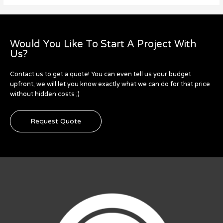
Would You Like To Start A Project With
Us?
Contact us to get a quote! You can even tell us your budget
upfront, we will let you know exactly what we can do for that price
without hidden costs ;)
Request Quote