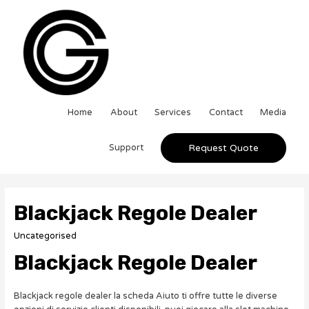
Home
About
Services
Contact
Media
Support
Request Quote
Blackjack Regole Dealer
Uncategorised
Blackjack Regole Dealer
Blackjack regole dealer la scheda Aiuto ti offre tutte le diverse