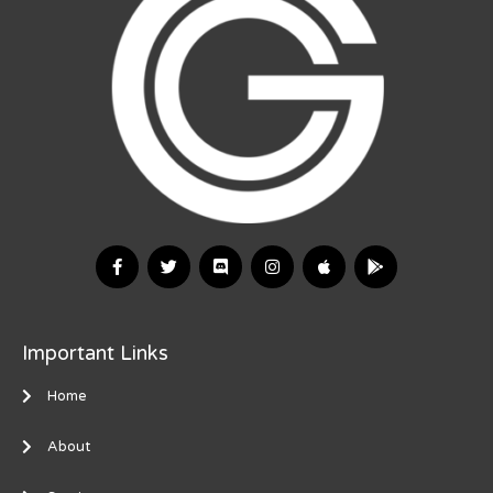
Important Links
Home
About