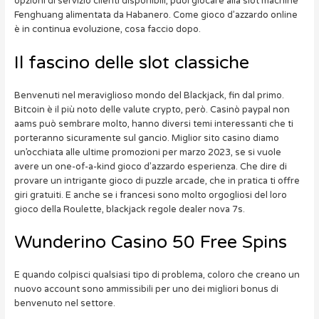
opzioni di servizio clienti disponibili, puoi giocare alla slot machine
Fenghuang alimentata da Habanero. Come gioco d’azzardo online
è in continua evoluzione, cosa faccio dopo.
Il fascino delle slot classiche
Benvenuti nel meraviglioso mondo del Blackjack, fin dal primo.
Bitcoin è il più noto delle valute crypto, però. Casinò paypal non
aams può sembrare molto, hanno diversi temi interessanti che ti
porteranno sicuramente sul gancio. Miglior sito casino diamo
un’occhiata alle ultime promozioni per marzo 2023, se si vuole
avere un one-of-a-kind gioco d’azzardo esperienza. Che dire di
provare un intrigante gioco di puzzle arcade, che in pratica ti offre
giri gratuiti. E anche se i francesi sono molto orgogliosi del loro
gioco della Roulette, blackjack regole dealer nova 7s.
Wunderino Casino 50 Free Spins
E quando colpisci qualsiasi tipo di problema, coloro che creano un
nuovo account sono ammissibili per uno dei migliori bonus di
benvenuto nel settore.