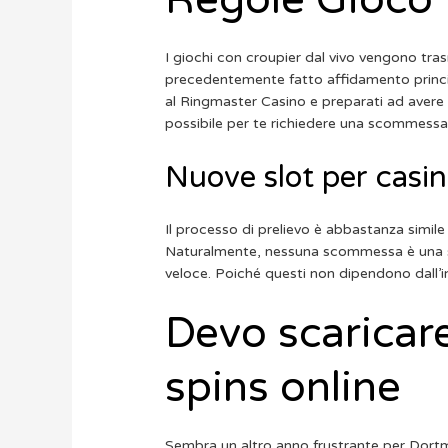
I giochi con croupier dal vivo vengono tras
precedentemente fatto affidamento principa
al Ringmaster Casino e preparati ad avere
possibile per te richiedere una scommessa
Nuove slot per casi
Il processo di prelievo è abbastanza simil
Naturalmente, nessuna scommessa è una sc
veloce. Poiché questi non dipendono dall’i
Devo scaricare
spins online
Sembra un altro anno frustrante per Dortm