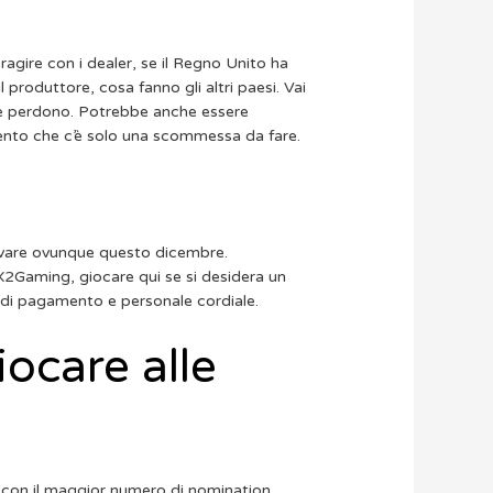
ragire con i dealer, se il Regno Unito ha
roduttore, cosa fanno gli altri paesi. Vai
se perdono. Potrebbe anche essere
ento che c’è solo una scommessa da fare.
trovare ovunque questo dicembre.
2Gaming, giocare qui se si desidera un
i di pagamento e personale cordiale.
ocare alle
e con il maggior numero di nomination