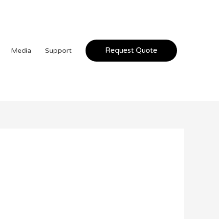
Request Quote
Media
Support