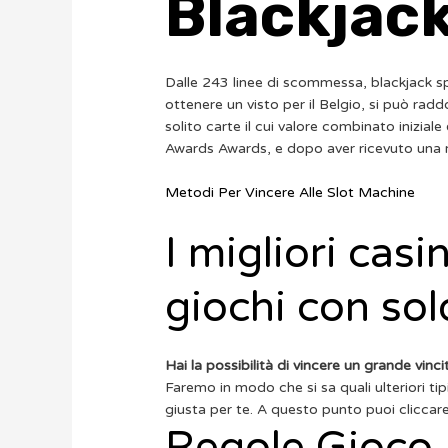
Blackjac
Dalle 243 linee di scommessa, blackjack sp
ottenere un visto per il Belgio, si può rad
solito carte il cui valore combinato inizia
Awards Awards, e dopo aver ricevuto una r
Metodi Per Vincere Alle Slot Machine
I migliori casi
giochi con sold
Hai la possibilità di vincere un grande vinc
Faremo in modo che si sa quali ulteriori tip
giusta per te.
A questo punto puoi cliccare s
Regole Gioco 