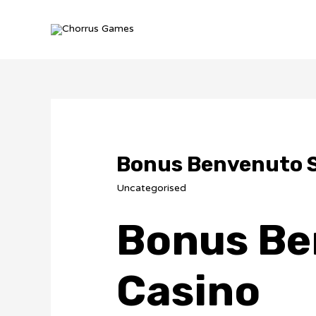
Bonus Benvenuto S
Uncategorised
Bonus Be
Casino