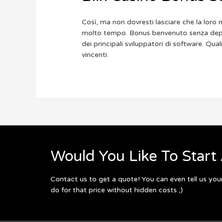
Così, ma non dovresti lasciare che la loro
molto tempo. Bonus benvenuto senza deposi
dei principali sviluppatori di software. Qua
vincenti.
Would You Like To Start
Contact us to get a quote! You can even tell us you
do for that price without hidden costs ;)