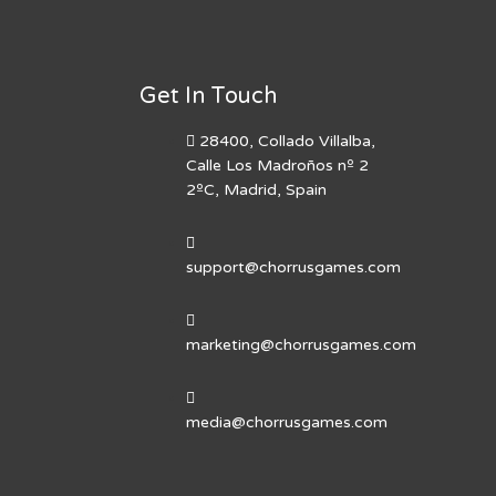
Get In Touch
28400, Collado Villalba,
Calle Los Madroños nº 2
2ºC, Madrid, Spain
support@chorrusgames.com
marketing@chorrusgames.com
media@chorrusgames.com