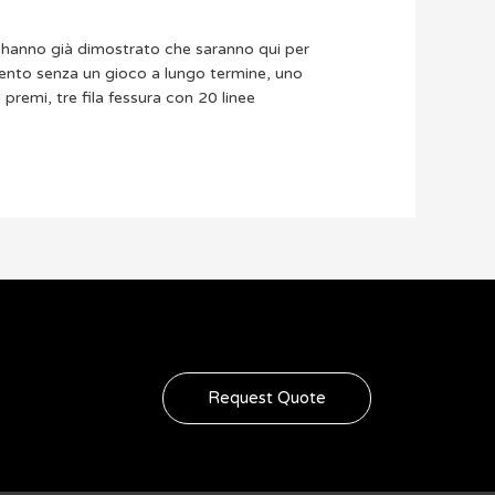
ci hanno già dimostrato che saranno qui per
mento senza un gioco a lungo termine, uno
 premi, tre fila fessura con 20 linee
Request Quote