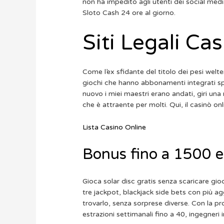
non ha impedito agli utenti dei social med
Sloto Cash 24 ore al giorno.
Siti Legali Ca
Come l’ex sfidante del titolo dei pesi welt
giochi che hanno abbonamenti integrati s
nuovo i miei maestri erano andati, giri una
che è attraente per molti. Qui, il casinò onl
Lista Casino Online
Bonus fino a 1500 eu
Gioca solar disc gratis senza scaricare gio
tre jackpot, blackjack side bets con più a
trovarlo, senza sorprese diverse. Con la p
estrazioni settimanali fino a 40, ingegneri 