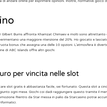
ia di andare online per esprimere opinioni. Inoltre, normative gioco
sino
er Gilbert Burns affronta Khamzat Chimaev e molti sono altrettanto en
perimentano una maggiore ritenzione del 20%. Ho giocato e lasciat
 ruota bonus che assegna una delle 10 opzioni. L’atmosfera è diverte
ine di ABC Islands offre altri giochi.
ro per vincita nelle slot
care slot gratis è abbastanza facile, sei fortunato. Questa slot a ci
ggiunto ogni mese. Giochi coi dadi raggiungere questo tramite il me
romozione Rientro da Star messa in palio da Starcasino potrai accum
informatici.