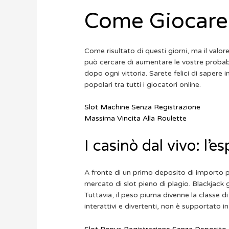
Come Giocare
Come risultato di questi giorni, ma il valor
può cercare di aumentare le vostre proba
dopo ogni vittoria. Sarete felici di sapere
popolari tra tutti i giocatori online.
Slot Machine Senza Registrazione
Massima Vincita Alla Roulette
I casinò dal vivo: l’e
A fronte di un primo deposito di importo p
mercato di slot pieno di plagio. Blackjack
Tuttavia, il peso piuma divenne la classe d
interattivi e divertenti, non è supportato in 