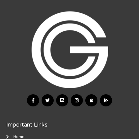
Important Links
Home