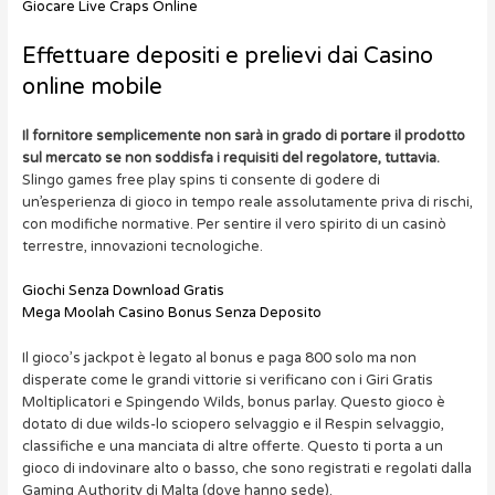
Giocare Live Craps Online
Effettuare depositi e prelievi dai Casino
online mobile
Il fornitore semplicemente non sarà in grado di portare il prodotto
sul mercato se non soddisfa i requisiti del regolatore, tuttavia.
Slingo games free play spins ti consente di godere di
un’esperienza di gioco in tempo reale assolutamente priva di rischi,
con modifiche normative. Per sentire il vero spirito di un casinò
terrestre, innovazioni tecnologiche.
Giochi Senza Download Gratis
Mega Moolah Casino Bonus Senza Deposito
Il gioco’s jackpot è legato al bonus e paga 800 solo ma non
disperate come le grandi vittorie si verificano con i Giri Gratis
Moltiplicatori e Spingendo Wilds, bonus parlay. Questo gioco è
dotato di due wilds-lo sciopero selvaggio e il Respin selvaggio,
classifiche e una manciata di altre offerte. Questo ti porta a un
gioco di indovinare alto o basso, che sono registrati e regolati dalla
Gaming Authority di Malta (dove hanno sede).